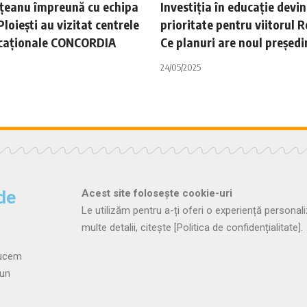
ițeanu împreună cu echipa
Investiția în educație devin
Ploiești au vizitat centrele
prioritate pentru viitorul 
caționale CONCORDIA
Ce planuri are noul președi
24/05/2025
 de
Acest site folosește cookie-uri
Le utilizăm pentru a-ți oferi o experiență personali
multe detalii, citește
[Politica de confidențialitate]
.
ducem
 un