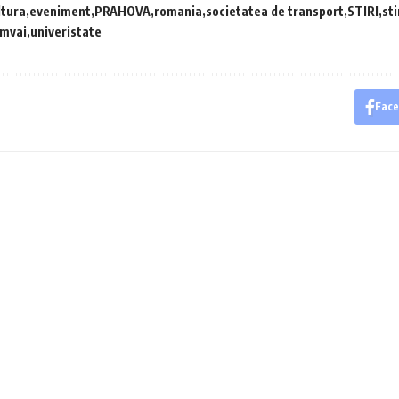
ltura
eveniment
PRAHOVA
romania
societatea de transport
STIRI
st
amvai
univeristate
Fac