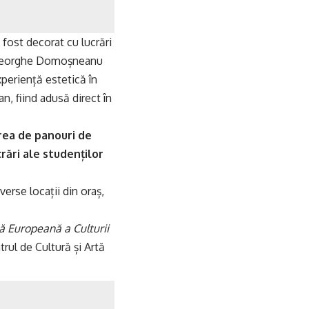
 fost decorat cu lucrări
a Gheorghe Domoșneanu
periență estetică în
an, fiind adusă direct în
rea de panouri de
rări ale studenților
verse locații din oraș,
ă Europeană a Culturii
rul de Cultură și Artă