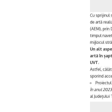
Cu sprijinul
de artă real
(AEM), prin 
timpul navete
mijlocul stră
Un alt asp
artă în șap
UVT.
Astfel, călăt
sporind acces
Proiectul
în anul 2023
al Județului 