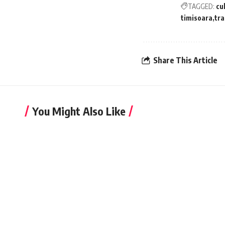
TAGGED:
cu
timisoara
tr
Share This Article
You Might Also Like