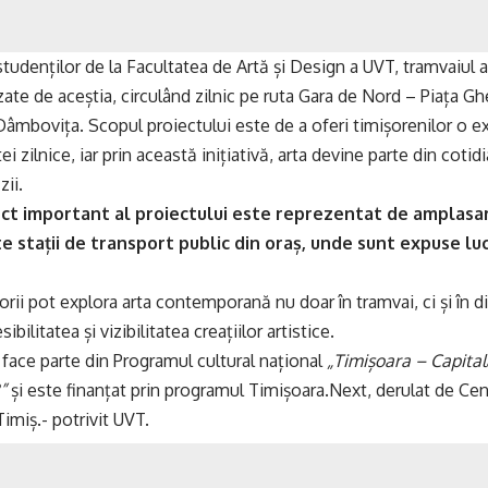
 studenților de la Facultatea de Artă și Design a UVT, tramvaiul a
izate de aceștia, circulând zilnic pe ruta Gara de Nord – Piaț
Dâmbovița. Scopul proiectului este de a oferi timișorenilor o ex
i zilnice, iar prin această inițiativă, arta devine parte din cotidi
zii.
ect important al proiectului este reprezentat de amplasa
te stații de transport public din oraș, unde sunt expuse luc
orii pot explora arta contemporană nu doar în tramvai, ci și în di
ibilitatea și vizibilitatea creațiilor artistice.
 face parte din Programul cultural național
„Timișoara – Capital
”
și este finanțat prin programul Timișoara.Next, derulat de Cent
Timiș.- potrivit
UVT.