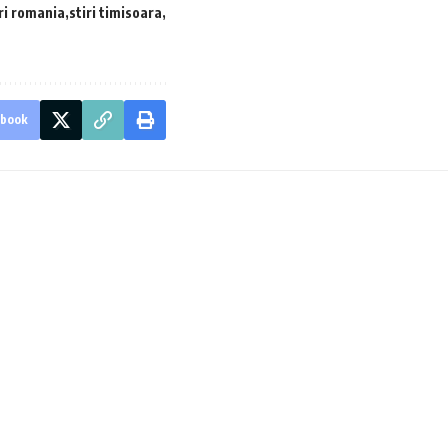
iri romania
stiri timisoara
ebook