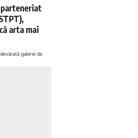
 parteneriat
(STPT),
ucă arta mai
adevărată galerie de