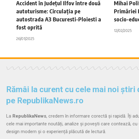
Accident în Județul Ilfov între două
Mihai Pol
autoturisme: Circulația pe
Primăriei 
autostrada A3 Bucuresti-Ploiesti a
socio-edu
fost oprită
12/02/2025
26/01/2025
Rămâi la curent cu cele mai noi știri
pe RepublikaNews.ro
La
RepublikaNews
, credem în informare corectă și rapidă. Îți a
cele mai importante noutăți, analize și povești care contează, cu
design modern și o experiență plăcută de lectură.