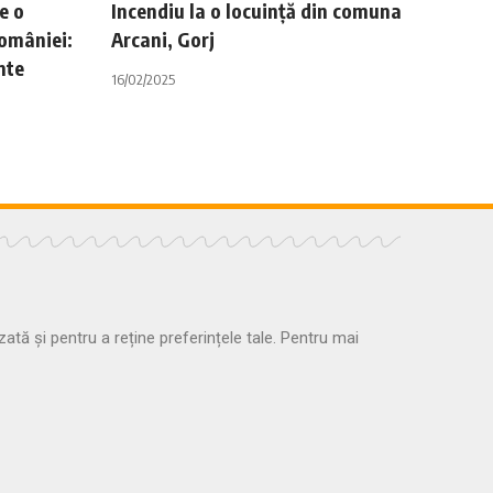
e o
Incendiu la o locuință din comuna
României:
Arcani, Gorj
nte
16/02/2025
zată și pentru a reține preferințele tale. Pentru mai