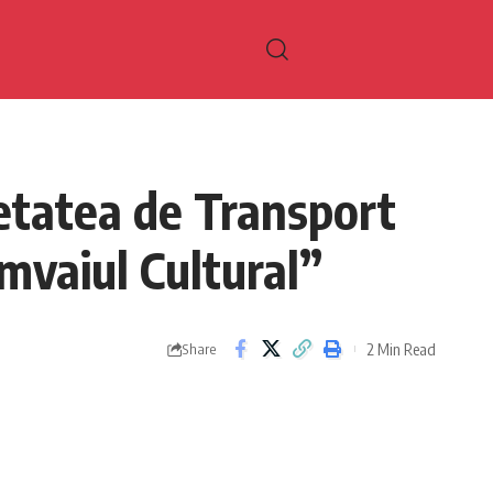
etatea de Transport
amvaiul Cultural”
2 Min Read
Share