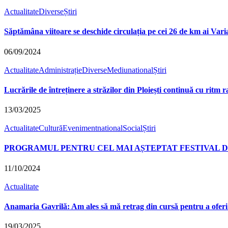
Actualitate
Diverse
Știri
Săptămâna viitoare se deschide circulația pe cei 26 de km ai Var
06/09/2024
Actualitate
Administrație
Diverse
Mediu
national
Știri
Lucrările de întreținere a străzilor din Ploiești continuă cu ritm 
13/03/2025
Actualitate
Cultură
Eveniment
national
Social
Știri
PROGRAMUL PENTRU CEL MAI AȘTEPTAT FESTIVAL DI
11/10/2024
Actualitate
Anamaria Gavrilă: Am ales să mă retrag din cursă pentru a oferi
19/03/2025