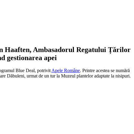
n Haaften
, Ambasadorul Regatului Țărilor
ind
gestionarea apei
programul Blue Deal, potrivit
Apele Române
. Printre acestea se numără
tare Dăbuleni, urmat de un tur la Muzeul plantelor adaptate la nisipuri.