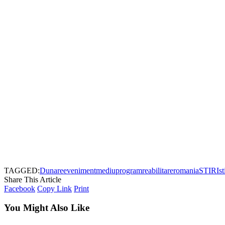
TAGGED:
Dunare
eveniment
mediu
program
reabilitare
romania
STIRI
st
Share This Article
Facebook
Copy Link
Print
You Might Also Like