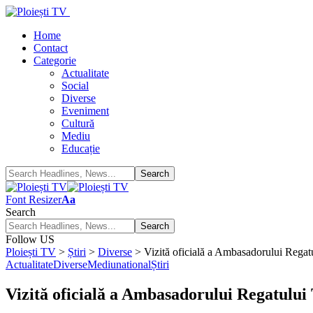
Home
Contact
Categorie
Actualitate
Social
Diverse
Eveniment
Cultură
Mediu
Educație
Font Resizer
Aa
Search
Follow US
Ploiești TV
>
Știri
>
Diverse
>
Vizită oficială a Ambasadorului Regat
Actualitate
Diverse
Mediu
national
Știri
Vizită oficială a Ambasadorului Regatului