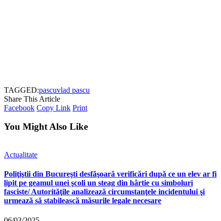
TAGGED:
pascu
vlad pascu
Share This Article
Facebook
Copy Link
Print
You Might Also Like
Actualitate
Poliţiştii din Bucureşti desfăşoară verificări după ce un elev ar fi
lipit pe geamul unei şcoli un steag din hârtie cu simboluri
fasciste/ Autorităţile analizează circumstanţele incidentului şi
urmează să stabilească măsurile legale necesare
06/03/2025