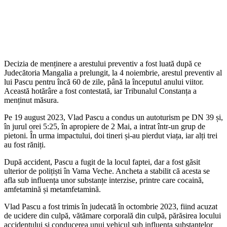
Decizia de menținere a arestului preventiv a fost luată după ce
Judecătoria Mangalia a prelungit, la 4 noiembrie, arestul preventiv al
lui Pascu pentru încă 60 de zile, până la începutul anului viitor.
Această hotărâre a fost contestată, iar Tribunalul Constanța a
menținut măsura.
Pe 19 august 2023, Vlad Pascu a condus un autoturism pe DN 39 și,
în jurul orei 5:25, în apropiere de 2 Mai, a intrat într-un grup de
pietoni. În urma impactului, doi tineri și-au pierdut viața, iar alți trei
au fost răniți.
După accident, Pascu a fugit de la locul faptei, dar a fost găsit
ulterior de polițiști în Vama Veche. Ancheta a stabilit că acesta se
afla sub influența unor substanțe interzise, printre care cocaină,
amfetamină și metamfetamină.
Vlad Pascu a fost trimis în judecată în octombrie 2023, fiind acuzat
de ucidere din culpă, vătămare corporală din culpă, părăsirea locului
accidentului și conducerea unui vehicul sub influența substanțelor