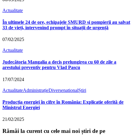
Actualitate
În ultimele 24 de ore, echipajele SMURD și pompierii au salvat
33 de vieți, intervenind prompt în situații de urgență
07/02/2025
Actualitate
Judecătoria Mangalia a decis prelungirea cu 60 de zile a
arestului preventiv pentru Vlad Pascu
17/07/2024
Actualitate
Administrație
Diverse
national
Știri
Producția energiei în cifre în România: Explicatie oferită de
Ministrul Energiei
21/02/2025
Rămâi la curent cu cele mai noi știri de pe