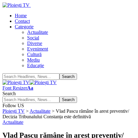
Home
Contact
Categorie
Actualitate
Social
Diverse
Eveniment
Cultură
Mediu
Educație
Font Resizer
Aa
Search
Follow US
Ploiești TV
>
Actualitate
>
Vlad Pascu rămâne în arest preventiv/
Decizia Tribunalului Constanța este definitivă
Actualitate
Vlad Pascu rămâne în arest preventiv/