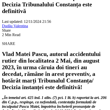
Decizia Tribunalului Constanța este
definitivă
Last updated: 12/11/2024 21:56
Dudău Valentina
Share
2 Min Read
SHARE
Vlad Matei Pascu, autorul accidentului
rutier din localitatea 2 Mai, din august
2023, în urma căruia doi tineri au
decedat, rămâne în arest preventiv, a
hotărât marți Tribunalul Constanța/
Decizia instanței este definitivă!
„În temeiul art. 425 ind. 1 alin. (7) pct. 1 lit. b) raportat la art. 206
din C.p.p., respinge, ca nefondată, contestația formulată de
inculpatul Pascu Matei, împotriva încheierii pronunțate de