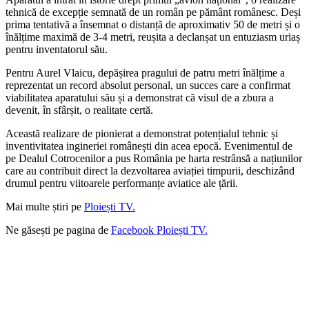
tehnică de excepție semnată de un român pe pământ românesc. Deși
prima tentativă a însemnat o distanță de aproximativ 50 de metri și o
înălțime maximă de 3-4 metri, reușita a declanșat un entuziasm uriaș
pentru inventatorul său.
Pentru Aurel Vlaicu, depășirea pragului de patru metri înălțime a
reprezentat un record absolut personal, un succes care a confirmat
viabilitatea aparatului său și a demonstrat că visul de a zbura a
devenit, în sfârșit, o realitate certă.
Această realizare de pionierat a demonstrat potențialul tehnic și
inventivitatea ingineriei românești din acea epocă. Evenimentul de
pe Dealul Cotrocenilor a pus România pe harta restrânsă a națiunilor
care au contribuit direct la dezvoltarea aviației timpurii, deschizând
drumul pentru viitoarele performanțe aviatice ale țării.
Mai multe știri pe
Ploiești TV.
Ne găsești pe pagina de
Facebook Ploiești TV.