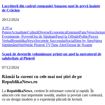
Lucrătorii din cadrul companiei Amazon sunt în grevă înainte
de Crăciun
20/12/2024
A IV-a
Putere
Actualitate
Cultură
Diverse
Economica
Emisiuni
Fata/Verso
Jurisp
Evenimente, Povești
Ora de Sănătate
Pasul la Offside
Politic
Proces
Verbal
RepublikaNews
Secretele Succesului
Social
Step by Step
Știrea
Săptămânii
Știri
Știrile Ploiești TV
Time Alert
Trenul de Noapte
Scapă de deșeurile voluminoase printr-un apel la operatorul de
salubritate al Ploiești
07/12/2024
Rămâi la curent cu cele mai noi știri de pe
RepublikaNews.ro
La
RepublikaNews
, credem în informare corectă și rapidă. Îți
aducem cele mai importante noutăți, analize și povești care contează,
cu un design modern și o experiență plăcută de lectură.