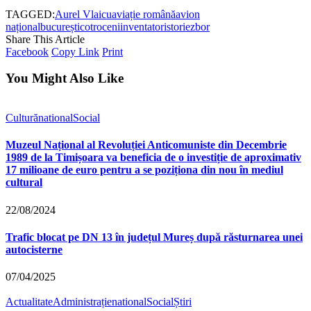
TAGGED:
Aurel Vlaicu
aviație română
avion
național
bucurești
cotroceni
inventator
istorie
zbor
Share This Article
Facebook
Copy Link
Print
You Might Also Like
Cultură
national
Social
Muzeul Național al Revoluției Anticomuniste din Decembrie
1989 de la Timișoara va beneficia de o investiție de aproximativ
17 milioane de euro pentru a se poziționa din nou în mediul
cultural
22/08/2024
Trafic blocat pe DN 13 în județul Mureș după răsturnarea unei
autocisterne
07/04/2025
Actualitate
Administrație
national
Social
Știri