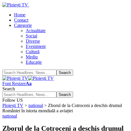
Home
Contact
Categorie
Actualitate
Social
Diverse
Eveniment
Cultură
Mediu
Educație
Font Resizer
Aa
Search
Follow US
Ploiești TV
>
national
>
Zborul de la Cotroceni a deschis drumul
României în istoria mondială a aviației
national
Zborul de la Cotroceni a deschis drumul