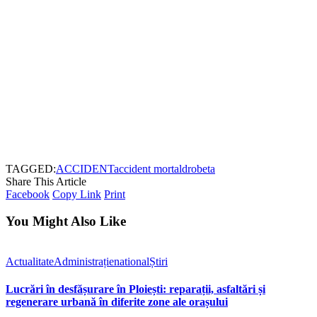
TAGGED:
ACCIDENT
accident mortal
drobeta
Share This Article
Facebook
Copy Link
Print
You Might Also Like
Actualitate
Administrație
national
Știri
Lucrări în desfășurare în Ploiești: reparații, asfaltări și
regenerare urbană în diferite zone ale orașului