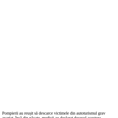
Pompierii au reușit să descarce victimele din autoturismul grav
avariat, însă din păcate, medicii au declarat decesul acestora.