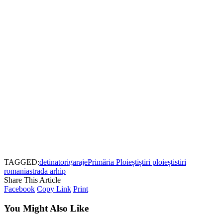
TAGGED:
detinatori
garaje
Primăria Ploiești
știri ploiești
stiri
romania
strada arhip
Share This Article
Facebook
Copy Link
Print
You Might Also Like