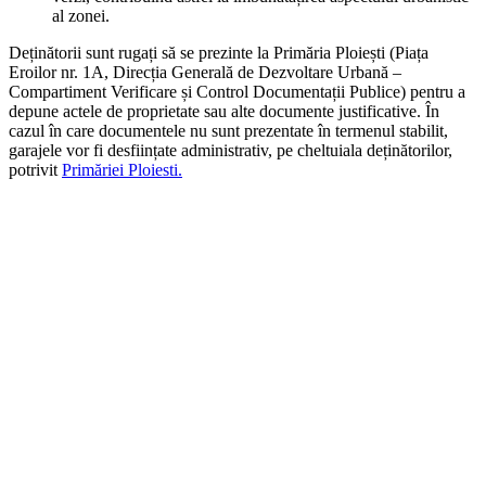
al zonei.
Deținătorii sunt rugați să se prezinte la Primăria Ploiești (Piața
Eroilor nr. 1A, Direcția Generală de Dezvoltare Urbană –
Compartiment Verificare și Control Documentații Publice) pentru a
depune actele de proprietate sau alte documente justificative. În
cazul în care documentele nu sunt prezentate în termenul stabilit,
garajele vor fi desființate administrativ, pe cheltuiala deținătorilor,
potrivit
Primăriei Ploiesti.