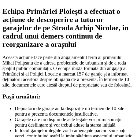
Echipa Primăriei Ploiești a efectuat o
acțiune de descoperire a tuturor
garajelor de pe Strada Arhip Nicolae, în
cadrul unui demers continuu de
reorganizare a orașului
Această acțiune face parte din angajamentul ferm al primarului
Mihai Polițeanu de a adresa problemele de urbanism și de a reda
spațiul public comunității. O echipă mixtă formată din angajați ai
Primăriei și ai Poliției Locale a marcat 157 de garaje și a informat
deținătorii acestora despre obligația de a prezenta, în termen de 10
zile, documentele care atestă dreptul de proprietate sau de folosință.
Pașii următori:
Deținătorii de garaje au la dispoziție un termen de 10 zile
pentru a prezenta documentele justificative.
Garajele care nu dispun de acte legale vor primi somații
pentru desființare și vor trebui aduse la starea inițială.
În locul garajelor ilegale vor fi amenajate parcări sau spații
verzi, contribuind astfel la îmbunătățirea aspectului urbanistic