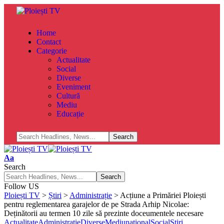
Home
Contact
Categorie
Actualitate
Social
Diverse
Eveniment
Cultură
Mediu
Educație
Aa
Search
Follow US
Ploiești TV
>
Știri
>
Administrație
>
Acțiune a Primăriei Ploiești
pentru reglementarea garajelor de pe Strada Arhip Nicolae:
Deținătorii au termen 10 zile să prezinte doceumentele necesare
Actualitate
Administrație
Diverse
Mediu
national
Social
Știri