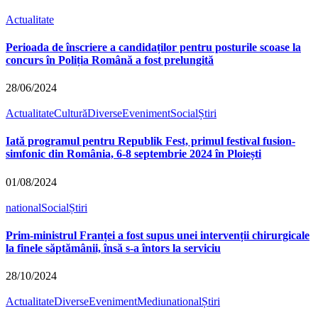
Actualitate
Perioada de înscriere a candidaților pentru posturile scoase la
concurs în Poliția Română a fost prelungită
28/06/2024
Actualitate
Cultură
Diverse
Eveniment
Social
Știri
Iată programul pentru Republik Fest, primul festival fusion-
simfonic din România, 6-8 septembrie 2024 în Ploiești
01/08/2024
national
Social
Știri
Prim-ministrul Franței a fost supus unei intervenții chirurgicale
la finele săptămânii, însă s-a întors la serviciu
28/10/2024
Actualitate
Diverse
Eveniment
Mediu
national
Știri