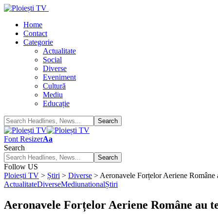
Home
Contact
Categorie
Actualitate
Social
Diverse
Eveniment
Cultură
Mediu
Educație
Font Resizer
Aa
Search
Follow US
Ploiești TV
>
Știri
>
Diverse
>
Aeronavele Forțelor Aeriene Române au
Actualitate
Diverse
Mediu
national
Știri
Aeronavele Forțelor Aeriene Române au ter