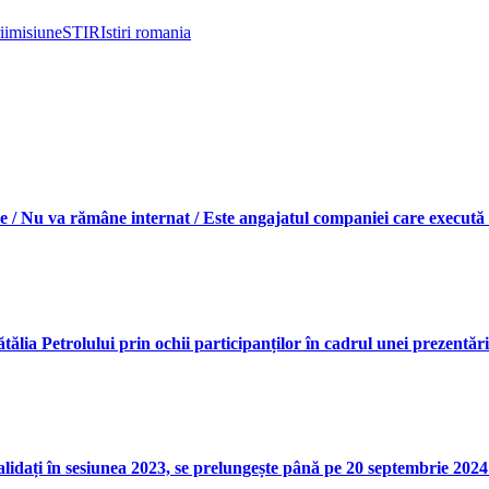
ii
misiune
STIRI
stiri romania
re / Nu va rămâne internat / Este angajatul companiei care execută 
tălia Petrolului prin ochii participanților în cadrul unei prezentăr
validați în sesiunea 2023, se prelungește până pe 20 septembrie 20