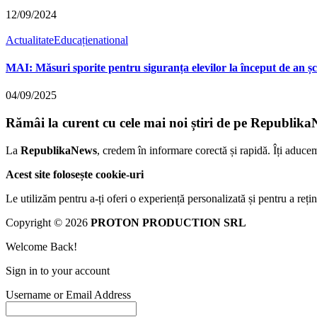
12/09/2024
Actualitate
Educație
national
MAI: Măsuri sporite pentru siguranța elevilor la început de an șc
04/09/2025
Rămâi la curent cu cele mai noi știri de pe Republika
La
RepublikaNews
, credem în informare corectă și rapidă. Îți aduce
Acest site folosește cookie-uri
Le utilizăm pentru a-ți oferi o experiență personalizată și pentru a rețin
Copyright © 2026
PROTON PRODUCTION SRL
Welcome Back!
Sign in to your account
Username or Email Address