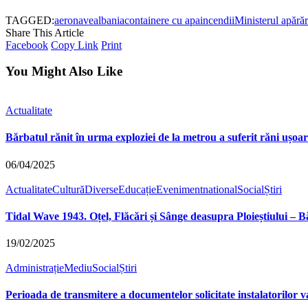
TAGGED:
aeronave
albania
containere cu apa
incendii
Ministerul apărăr
Share This Article
Facebook
Copy Link
Print
You Might Also Like
Actualitate
Bărbatul rănit în urma exploziei de la metrou a suferit răni ușoa
06/04/2025
Actualitate
Cultură
Diverse
Educație
Eveniment
national
Social
Știri
Tidal Wave 1943. Oțel, Flăcări și Sânge deasupra Ploieștiului – Bă
19/02/2025
Administrație
Mediu
Social
Știri
Perioada de transmitere a documentelor solicitate instalatorilor 