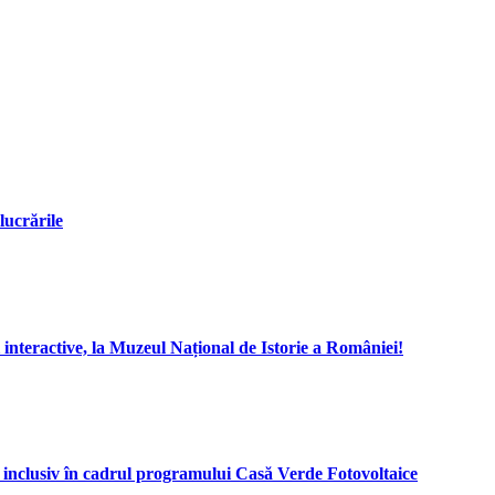
lucrările
i interactive, la Muzeul Național de Istorie a României!
24 inclusiv în cadrul programului Casă Verde Fotovoltaice