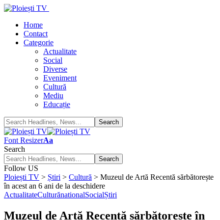
Home
Contact
Categorie
Actualitate
Social
Diverse
Eveniment
Cultură
Mediu
Educație
Font Resizer
Aa
Search
Follow US
Ploiești TV
>
Știri
>
Cultură
>
Muzeul de Artă Recentă sărbătorește
în acest an 6 ani de la deschidere
Actualitate
Cultură
national
Social
Știri
Muzeul de Artă Recentă sărbătorește în