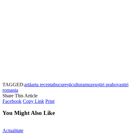
TAGGED:
artă
arta recenta
bucurești
cultura
muzeu
știri prahova
stiri
romania
Share This Article
Facebook
Copy Link
Print
You Might Also Like
Actualitate