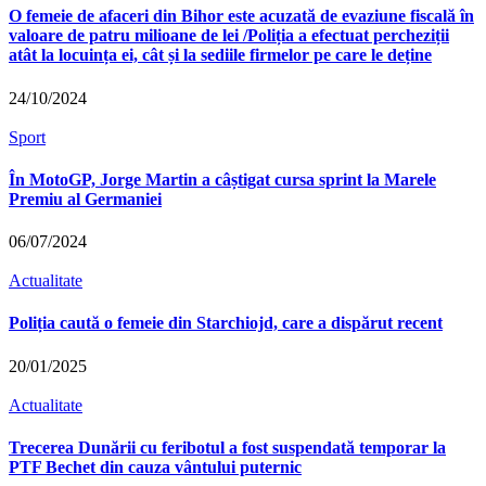
O femeie de afaceri din Bihor este acuzată de evaziune fiscală în
valoare de patru milioane de lei /Poliția a efectuat percheziții
atât la locuința ei, cât și la sediile firmelor pe care le deține
24/10/2024
Sport
În MotoGP, Jorge Martin a câștigat cursa sprint la Marele
Premiu al Germaniei
06/07/2024
Actualitate
Poliția caută o femeie din Starchiojd, care a dispărut recent
20/01/2025
Actualitate
Trecerea Dunării cu feribotul a fost suspendată temporar la
PTF Bechet din cauza vântului puternic