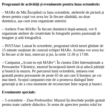
Programul de activități și evenimente pentru luna octombrie:
– MARe de Mic:Începând cu luna octombrie, atelierele de pictură și
desen pentru copii vor avea loc în fiecare sâmbătă, nu doar
duminica, așa cum erau organizate anterior.
– Ateliere Foto MARe: În fiecare duminică după-amiază, vor fi
organizate ateliere de creativitate în fotografie pentru pasionații de
imagine și artă fotografică.
– INSTAtur: Lansat în octombrie, programul oferă tururi ghidate de
15 minute susținute de custozii echipei MARe. Acestea vor avea loc
în fiecare zi de luni, miercuri și joi, la orele 11:30 și 17:00.
– Campania „Acum tu ești MARe”: În cinstea Zilei Internaționale a
Persoanelor Vârstnice, muzeul încurajează tinerii să-și aducă părinții
și bunicii la muzeu. Pe parcursul lunii octombrie, intrarea este
gratuită pentru persoanele de peste 65 de ani care îi însoțesc pe cei
mai tineri. Scopul campaniei este de a promova dialogul între
generații și de a crea momente de reconectare între nepoți și bunici.
Evenimente speciale:
– 5 octombrie – Ziua Profesorilor: Muzeul își deschide porțile gratuit
pentru toate cadrele didactice, în semn de apreciere pentru rolul lor