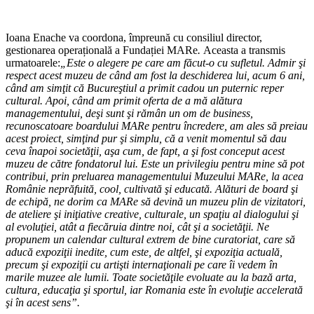
Ioana Enache va coordona, împreună cu consiliul director,
gestionarea operațională a Fundației MARe
.
Aceasta a transmis
urmatoarele:
„Este o alegere pe care am făcut-o cu sufletul. Admir şi
respect acest muzeu de când am fost la deschiderea lui, acum 6 ani,
când am simţit că Bucureştiul a primit cadou un puternic reper
cultural. Apoi, când am primit oferta de a mă alătura
managementului, deşi sunt şi rămân un om de business,
recunoscatoare boardului MARe pentru încredere, am ales să preiau
acest proiect, simţind pur şi simplu, că a venit momentul să dau
ceva înapoi societăţii, aşa cum, de fapt, a şi fost conceput acest
muzeu de către fondatorul lui. Este un privilegiu pentru mine să pot
contribui, prin preluarea managementului Muzeului MARe, la acea
Românie neprăfuită, cool, cultivată şi educată. Alături de board şi
de echipă, ne dorim ca MARe să devină un muzeu plin de vizitatori,
de ateliere şi iniţiative creative, culturale, un spaţiu al dialogului şi
al evoluţiei, atât a fiecăruia dintre noi, cât şi a societăţii. Ne
propunem un calendar cultural extrem de bine curatoriat, care să
aducă expoziţii inedite, cum este, de altfel, şi expoziţia actuală,
precum şi expoziţii cu artişti internaţionali pe care îi vedem în
marile muzee ale lumii. Toate societăţile evoluate au la bază arta,
cultura, educaţia şi sportul, iar Romania este în evoluţie accelerată
şi în acest sens”.