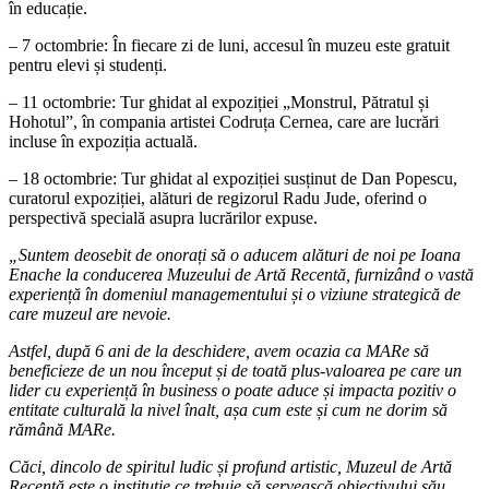
în educație.
– 7 octombrie: În fiecare zi de luni, accesul în muzeu este gratuit
pentru elevi și studenți.
– 11 octombrie: Tur ghidat al expoziției „Monstrul, Pătratul și
Hohotul”, în compania artistei Codruța Cernea, care are lucrări
incluse în expoziția actuală.
– 18 octombrie: Tur ghidat al expoziției susținut de Dan Popescu,
curatorul expoziției, alături de regizorul Radu Jude, oferind o
perspectivă specială asupra lucrărilor expuse.
„Suntem deosebit de onorați să o aducem alături de noi pe Ioana
Enache la conducerea Muzeului de Artă Recentă, furnizând o vastă
experiență în domeniul managementului și o viziune strategică de
care muzeul are nevoie.
Astfel, după 6 ani de la deschidere, avem ocazia ca MARe să
beneficieze de un nou început și de toată plus-valoarea pe care un
lider cu experiență în business o poate aduce și impacta pozitiv o
entitate culturală la nivel înalt, așa cum este și cum ne dorim să
rămână MARe.
Căci, dincolo de spiritul ludic și profund artistic, Muzeul de Artă
Recentă este o instituție ce trebuie să servească obiectivului său