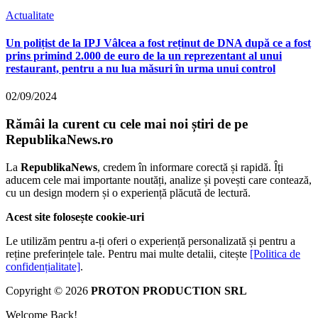
Actualitate
Un polițist de la IPJ Vâlcea a fost reținut de DNA după ce a fost
prins primind 2.000 de euro de la un reprezentant al unui
restaurant, pentru a nu lua măsuri în urma unui control
02/09/2024
Rămâi la curent cu cele mai noi știri de pe
RepublikaNews.ro
La
RepublikaNews
, credem în informare corectă și rapidă. Îți
aducem cele mai importante noutăți, analize și povești care contează,
cu un design modern și o experiență plăcută de lectură.
Acest site folosește cookie-uri
Le utilizăm pentru a-ți oferi o experiență personalizată și pentru a
reține preferințele tale. Pentru mai multe detalii, citește
[Politica de
confidențialitate]
.
Copyright © 2026
PROTON PRODUCTION SRL
Welcome Back!