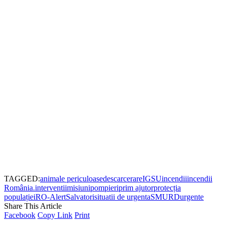
TAGGED:
animale periculoase
descarcerare
IGSU
incendii
incendii
România.
interventii
misiuni
pompieri
prim ajutor
protecția
populației
RO-Alert
Salvatori
situatii de urgenta
SMURD
urgente
Share This Article
Facebook
Copy Link
Print