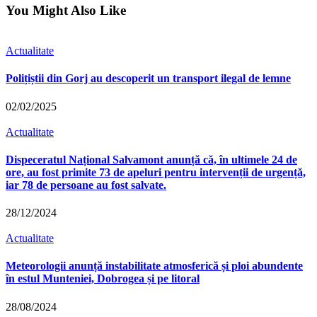
You Might Also Like
Actualitate
Polițiștii din Gorj au descoperit un transport ilegal de lemne
02/02/2025
Actualitate
Dispeceratul Național Salvamont anunță că, în ultimele 24 de
ore, au fost primite 73 de apeluri pentru intervenții de urgență,
iar 78 de persoane au fost salvate.
28/12/2024
Actualitate
Meteorologii anunță instabilitate atmosferică și ploi abundente
în estul Munteniei, Dobrogea și pe litoral
28/08/2024