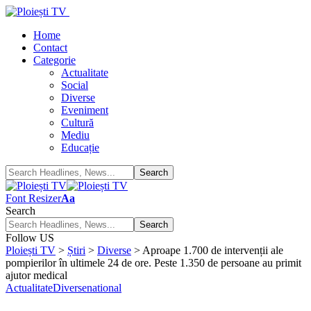
Home
Contact
Categorie
Actualitate
Social
Diverse
Eveniment
Cultură
Mediu
Educație
Font Resizer
Aa
Search
Follow US
Ploiești TV
>
Știri
>
Diverse
>
Aproape 1.700 de intervenții ale
pompierilor în ultimele 24 de ore. Peste 1.350 de persoane au primit
ajutor medical
Actualitate
Diverse
national