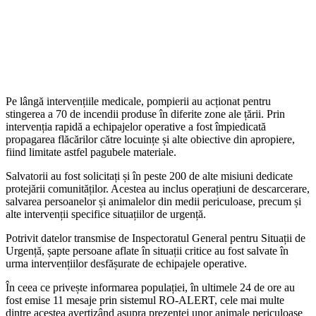
Pe lângă intervențiile medicale, pompierii au acționat pentru
stingerea a 70 de incendii produse în diferite zone ale țării. Prin
intervenția rapidă a echipajelor operative a fost împiedicată
propagarea flăcărilor către locuințe și alte obiective din apropiere,
fiind limitate astfel pagubele materiale.
Salvatorii au fost solicitați și în peste 200 de alte misiuni dedicate
protejării comunităților. Acestea au inclus operațiuni de descarcerare,
salvarea persoanelor și animalelor din medii periculoase, precum și
alte intervenții specifice situațiilor de urgență.
Potrivit datelor transmise de Inspectoratul General pentru Situații de
Urgență, șapte persoane aflate în situații critice au fost salvate în
urma intervențiilor desfășurate de echipajele operative.
În ceea ce privește informarea populației, în ultimele 24 de ore au
fost emise 11 mesaje prin sistemul RO-ALERT, cele mai multe
dintre acestea avertizând asupra prezenței unor animale periculoase