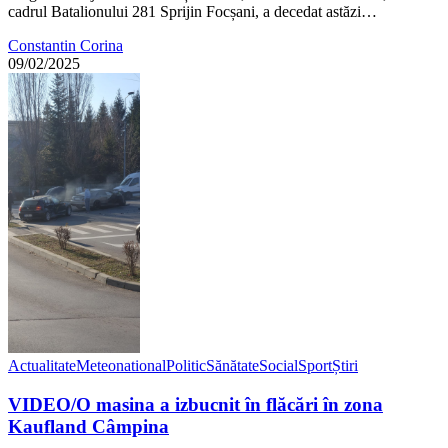
cadrul Batalionului 281 Sprijin Focșani, a decedat astăzi…
Constantin Corina
09/02/2025
Actualitate
Meteo
national
Politic
Sănătate
Social
Sport
Știri
VIDEO/O masina a izbucnit în flăcări în zona
Kaufland Câmpina