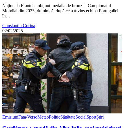
Naţionala Franţei a obţinut medalia de bronz la Campionatul
Mondial din 2025, duminică, după ce a învins echipa Portugaliei
în…
Constantin Corina
02/02/2025
Emisiuni
Fata/Verso
Meteo
Politic
Sănătate
Social
Sport
Știri