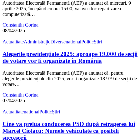
Autoritatea Electorală Permanentă (AEP) a anunțat că miercuri, 9
aprilie 2025, începând cu ora 15:00, va avea loc repartizarea
computerizată…
Constantin Corina
08/04/2025
Actualitate
Administrație
Diverse
national
Politic
Știri
Alegerile prezidențiale 2025: aproape 19.000 de secții
de votare vor fi organizate în România
Autoritatea Electorală Permanentă (AEP) a anunțat că, pentru
alegerile prezidențiale din 2025, vor fi organizate 18.979 de secții de
votare…
Constantin Corina
07/04/2025
Actualitate
national
Politic
Știri
Cine va prelua conducerea PSD după retragerea lui
Marcel Ciolacu: Numele vehiculate ca posibili
succesorii