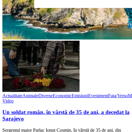
Actualitate
Animale
Diverse
Economic
Emisiuni
Eveniment
Fata/Verso
M
Video
Un soldat român, în vârstă de 35 de ani, a decedat la
Sarajevo
Sergentul major Parlac Ionuț Cosmin, în vârstă de 35 de ani, din