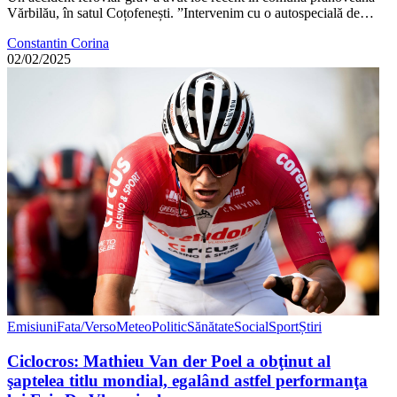
Vărbilău, în satul Coțofenești. ”Intervenim cu o autospecială de…
Constantin Corina
02/02/2025
Emisiuni
Fata/Verso
Meteo
Politic
Sănătate
Social
Sport
Știri
Ciclocros: Mathieu Van der Poel a obţinut al
şaptelea titlu mondial, egalând astfel performanţa