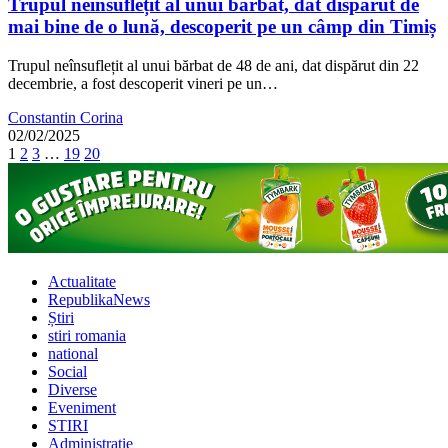
Trupul neînsuflețit al unui bărbat, dat dispărut de
mai bine de o lună, descoperit pe un câmp din Timiș
Trupul neînsuflețit al unui bărbat de 48 de ani, dat dispărut din 22
decembrie, a fost descoperit vineri pe un…
Constantin Corina
02/02/2025
1
2
3
…
19
20
Actualitate
RepublikaNews
Știri
stiri romania
national
Social
Diverse
Eveniment
STIRI
Administrație