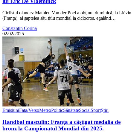
lui Eric De Vlaeminck
Ciclistul olandez Mathieu Van der Poel a obţinut duminică, la Liévin
(Franţa), al şaptelea său titlu mondial la ciclocros, egalând…
Constantin Corina
02/02/2025
Emisiuni
Fata/Verso
Meteo
Politic
Sănătate
Social
Sport
Știri
Handbal masculin: Franţa a câştigat medalia de
bronz la Campionatul Mondial din 2025.