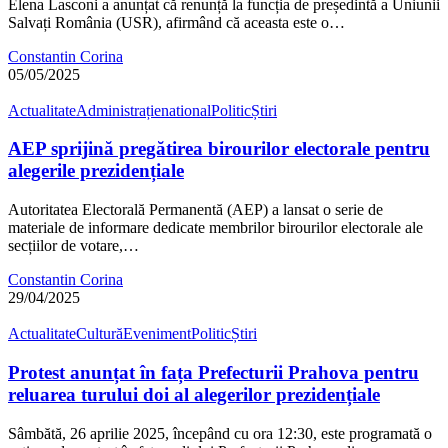
Elena Lasconi a anunțat că renunță la funcția de președintă a Uniunii
Salvați România (USR), afirmând că aceasta este o…
Constantin Corina
05/05/2025
Actualitate
Administrație
national
Politic
Știri
AEP sprijină pregătirea birourilor electorale pentru
alegerile prezidențiale
Autoritatea Electorală Permanentă (AEP) a lansat o serie de
materiale de informare dedicate membrilor birourilor electorale ale
secțiilor de votare,…
Constantin Corina
29/04/2025
Actualitate
Cultură
Eveniment
Politic
Știri
Protest anunțat în fața Prefecturii Prahova pentru
reluarea turului doi al alegerilor prezidențiale
Sâmbătă, 26 aprilie 2025, începând cu ora 12:30, este programată o