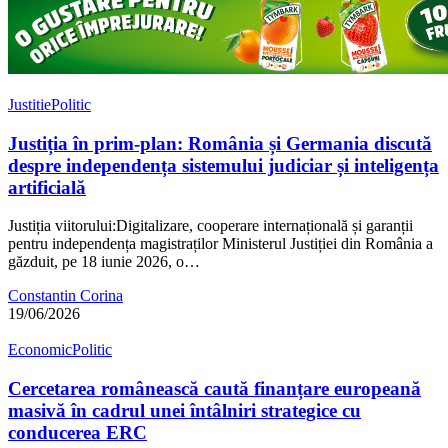
Justitie
Politic
Justiția în prim-plan: România și Germania discută
despre independența sistemului judiciar și inteligența
artificială
Justiția viitorului:Digitalizare, cooperare internațională și garanții
pentru independența magistraților Ministerul Justiției din România a
găzduit, pe 18 iunie 2026, o…
Constantin Corina
19/06/2026
Economic
Politic
Cercetarea românească caută finanțare europeană
masivă în cadrul unei întâlniri strategice cu
conducerea ERC