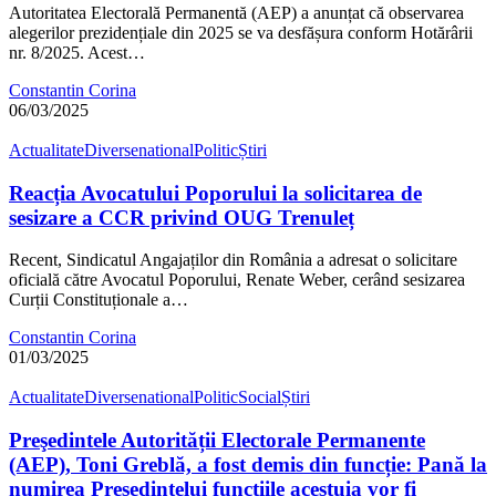
Autoritatea Electorală Permanentă (AEP) a anunțat că observarea
alegerilor prezidențiale din 2025 se va desfășura conform Hotărârii
nr. 8/2025. Acest…
Constantin Corina
06/03/2025
Actualitate
Diverse
national
Politic
Știri
Reacția Avocatului Poporului la solicitarea de
sesizare a CCR privind OUG Trenuleț
Recent, Sindicatul Angajaților din România a adresat o solicitare
oficială către Avocatul Poporului, Renate Weber, cerând sesizarea
Curții Constituționale a…
Constantin Corina
01/03/2025
Actualitate
Diverse
national
Politic
Social
Știri
Preşedintele Autorității Electorale Permanente
(AEP), Toni Greblă, a fost demis din funcție: Pană la
numirea Președintelui funcțiile acestuia vor fi