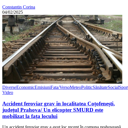
Constantin Corina
04/02/2025
Diverse
Economic
Emisiuni
Fata/Verso
Meteo
Politic
Sănătate
Social
Spor
Video
Accident feroviar grav în localitatea Coțofenești,
județul Prahova/ Un elicopter SMURD este
mobilizat la fața locului
Un accident feroviar grav a avut loc recent în comuna prahoveană