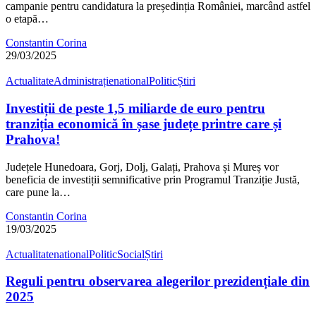
campanie pentru candidatura la președinția României, marcând astfel
o etapă…
Constantin Corina
29/03/2025
Actualitate
Administrație
national
Politic
Știri
Investiții de peste 1,5 miliarde de euro pentru
tranziția economică în șase județe printre care și
Prahova!
Județele Hunedoara, Gorj, Dolj, Galați, Prahova și Mureș vor
beneficia de investiții semnificative prin Programul Tranziție Justă,
care pune la…
Constantin Corina
19/03/2025
Actualitate
national
Politic
Social
Știri
Reguli pentru observarea alegerilor prezidențiale din
2025