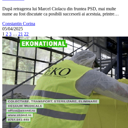
După retragerea lui Marcel Ciolacu din fruntea PSD, mai multe
nume au fost discutate ca posibili succesorii ai acestuia, printre…
Constantin Corina
05/04/2025
1
2
3
…
21
22