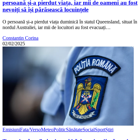
persoană și-a pierdut viața, iar mii de oameni au fost
nevoiți să își părăsească locuințele
O persoană și-a pierdut viața duminică în statul Queensland, situat în
nordul Australiei, iar mii de locuitori au fost evacuați…
Constantin Corina
02/02/2025
Emisiuni
Fata/Verso
Meteo
Politic
Sănătate
Social
Sport
Știri