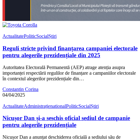
Actualitate
Politic
Social
Știri
Reguli stricte privind finanțarea campaniei electorale
pentru alegerile prezidențiale din 2025
Autoritatea Electorală Permanentă (AEP) atrage atenția asupra
importanței respectării regulilor de finanțare a campaniilor electorale
în contextul alegerilor prezidențiale din…
Constantin Corina
04/04/2025
Actualitate
Administrație
national
Politic
Social
Știri
Nicușor Dan și-a seschis oficial sediul de campanie
pentru alegerile prezidențiale
Nicușor Dan a anunțat deschiderea oficială a sediului său de