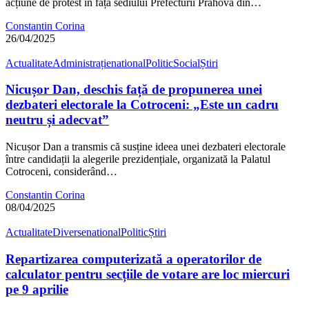
acțiune de protest în fața sediului Prefecturii Prahova din…
Constantin Corina
26/04/2025
Actualitate
Administrație
national
Politic
Social
Știri
Nicușor Dan, deschis față de propunerea unei
dezbateri electorale la Cotroceni: „Este un cadru
neutru și adecvat”
Nicușor Dan a transmis că susține ideea unei dezbateri electorale
între candidații la alegerile prezidențiale, organizată la Palatul
Cotroceni, considerând…
Constantin Corina
08/04/2025
Actualitate
Diverse
national
Politic
Știri
Repartizarea computerizată a operatorilor de
calculator pentru secțiile de votare are loc miercuri
pe 9 aprilie