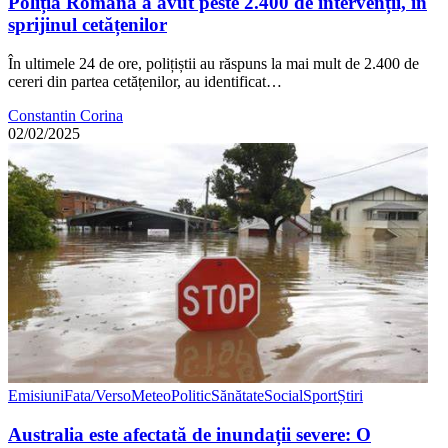
Poliția Română a avut peste 2.400 de intervenții, în
sprijinul cetățenilor
În ultimele 24 de ore, polițiștii au răspuns la mai mult de 2.400 de
cereri din partea cetățenilor, au identificat…
Constantin Corina
02/02/2025
Emisiuni
Fata/Verso
Meteo
Politic
Sănătate
Social
Sport
Știri
Australia este afectată de inundații severe: O