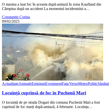
O masina a luat foc în aceasta după-amiază în zona Kaufland din
Câmpina după un accident La momentul incidentului a…
Constantin Corina
09/02/2025
Actualitate
Animale
Emisiuni
Eveniment
Fata/Verso
Meteo
Politic
Sănătat
Locuință cuprinsă de foc în Puchenii Mari
O locuință de pe strada Dogari din comuna Puchenii Mari a fost
cuprinsă de foc marți după-amiază, 4 februarie. Locuința…