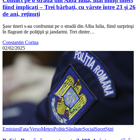
Conflict pe o stradă din Alba Iulia, mai mulţi tineri
fiind implicaţi – Trei bărbaţi, cu vârste între 23 şi 26
de ani, reţinuţi
Şase tineri s-au confruntat pe o stradă din Alba Iulia, fiind surprinşi
în flagrant de poliţişti şi jandarmi. Trei dintre…
Constantin Corina
02/02/2025
Emisiuni
Fata/Verso
Meteo
Politic
Sănătate
Social
Sport
Știri