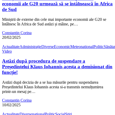
economii ale G20 urmează să se întâlnească în Africa
de Sud
Miniștrii de externe din cele mai importante economii ale G20 se
întâlnesc în Africa de Sud astăzi și mâine, pe…
Constantin Corina
20/02/2025
Actualitate
Administrație
Diverse
Economic
Meteo
national
Politic
Sănăta
Video
Astăzi după procedura de suspendare a
Președintelui Klaus Iohannis acesta a demisionat din
funcție!
Astăzi după decizia de a se lua măsurile pentru suspendarea
Președintelui Klaus Iohannis acesta si-a transmis nemulțumirea
printr-un mesaj pe…
Constantin Corina
10/02/2025
Actualitate
Diverse
national
Politic
Social
Știri