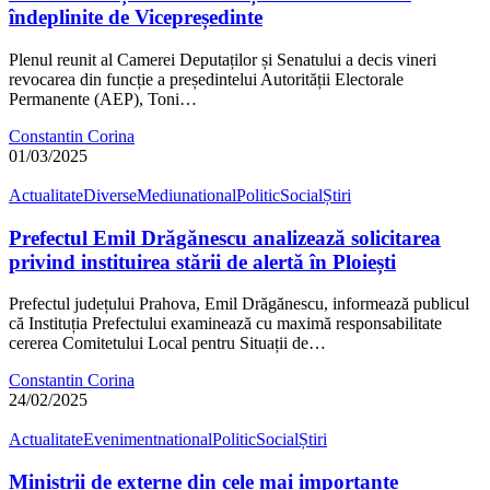
îndeplinite de Vicepreședinte
Plenul reunit al Camerei Deputaților și Senatului a decis vineri
revocarea din funcție a președintelui Autorității Electorale
Permanente (AEP), Toni…
Constantin Corina
01/03/2025
Actualitate
Diverse
Mediu
national
Politic
Social
Știri
Prefectul Emil Drăgănescu analizează solicitarea
privind instituirea stării de alertă în Ploiești
Prefectul județului Prahova, Emil Drăgănescu, informează publicul
că Instituția Prefectului examinează cu maximă responsabilitate
cererea Comitetului Local pentru Situații de…
Constantin Corina
24/02/2025
Actualitate
Eveniment
national
Politic
Social
Știri
Miniștrii de externe din cele mai importante