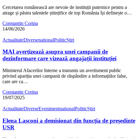
Cercetarea românească are nevoie de instituții puternice pentru a
atrage și păstra talentele științifice de top România își definește o…
Constantin Corina
14/06/2026
Actualitate
Diverse
national
Politic
Știri
MAI avertizează asupra unei campanii de
dezinformare care vizează angajații instituției
Ministerul Afacerilor Interne a transmis un avertisment public
privind apariția unei campanii de răspândire a informațiilor false,
care are ca…
Constantin Corina
19/07/2025
Actualitate
Diverse
Eveniment
national
Politic
Știri
Elena Lasconi a demisionat din funcția de președinte
USR