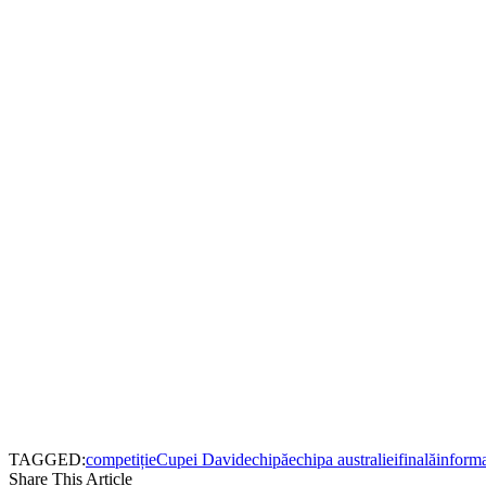
TAGGED:
competiție
Cupei David
echipă
echipa australiei
finală
informa
Share This Article