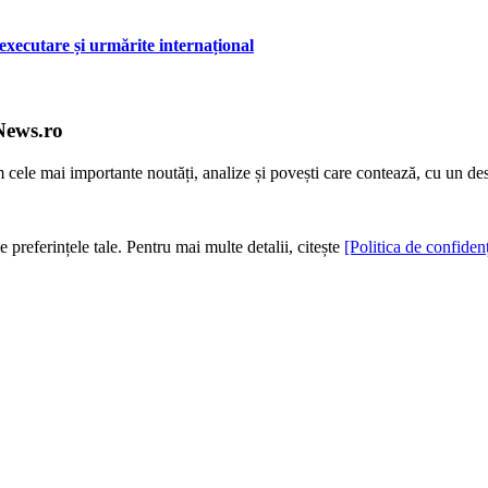
xecutare și urmărite internațional
News.ro
m cele mai importante noutăți, analize și povești care contează, cu un de
e preferințele tale. Pentru mai multe detalii, citește
[Politica de confidenț