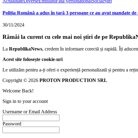
Actualitate
Diverse
Emisiuni
Fata/Verso
national
Social
Știri
Poliția Română a adus în țară 3 persoane ce au avut mandate de e
30/11/2024
Rămâi la curent cu cele mai noi știri de pe Republika
La
RepublikaNews
, credem în informare corectă și rapidă. Îți aduce
Acest site folosește cookie-uri
Le utilizăm pentru a-ți oferi o experiență personalizată și pentru a rețin
Copyright © 2026
PROTON PRODUCTION SRL
Welcome Back!
Sign in to your account
Username or Email Address
Password