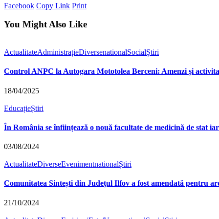
Facebook
Copy Link
Print
You Might Also Like
Actualitate
Administrație
Diverse
national
Social
Știri
Control ANPC la Autogara Mototolea Berceni: Amenzi și activit
18/04/2025
Educație
Știri
În România se înființează o nouă facultate de medicină de stat iar
03/08/2024
Actualitate
Diverse
Eveniment
national
Știri
Comunitatea Sintești din Județul Ilfov a fost amendată pentru ard
21/10/2024