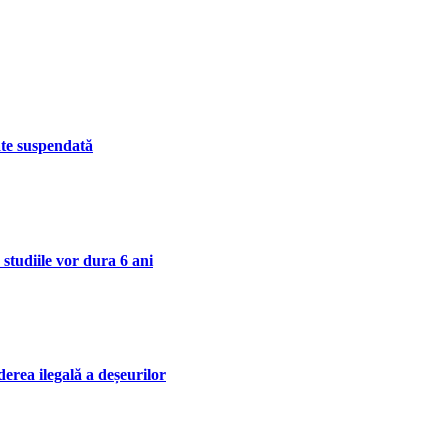
ate suspendată
 studiile vor dura 6 ani
erea ilegală a deșeurilor