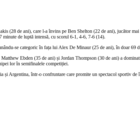
s (28 de ani), care l-a învins pe Ben Shelton (22 de ani), jucător mai tâ
7 minute de luptă intensă, cu scorul 6-1, 4-6, 7-6 (14).
unându-se categoric în fața lui Alex De Minaur (25 de ani), în doar 69 d
ană Matthew Ebden (35 de ani) și Jordan Thompson (30 de ani) a domina
ipei lor în semifinalele competiției.
lia și Argentina, într-o confruntare care promite un spectacol sportiv de î