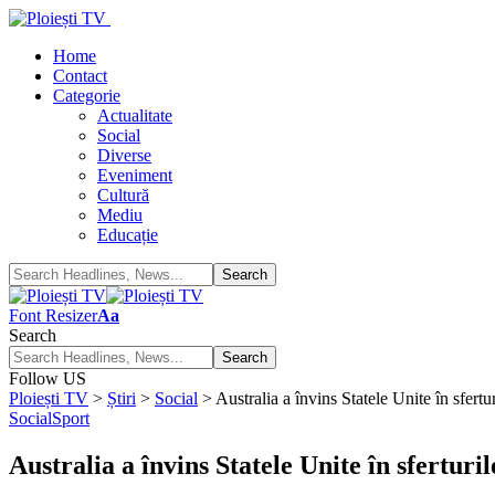
Home
Contact
Categorie
Actualitate
Social
Diverse
Eveniment
Cultură
Mediu
Educație
Font Resizer
Aa
Search
Follow US
Ploiești TV
>
Știri
>
Social
>
Australia a învins Statele Unite în sfertu
Social
Sport
Australia a învins Statele Unite în sferturi