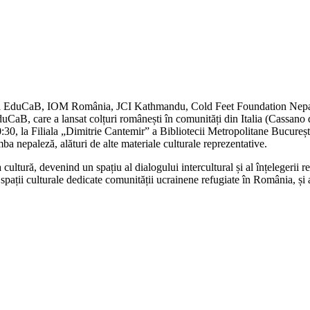
epal EduCaB, IOM România, JCI Kathmandu, Cold Feet Foundation Nepal,
EduCaB, care a lansat colțuri românești în comunități din Italia (Cassan
:30, la Filiala „Dimitrie Cantemir” a Bibliotecii Metropolitane Bucureșt
imba nepaleză, alături de alte materiale culturale reprezentative.
 cultură, devenind un spațiu al dialogului intercultural și al înțelegerii 
ații culturale dedicate comunității ucrainene refugiate în România, și alte