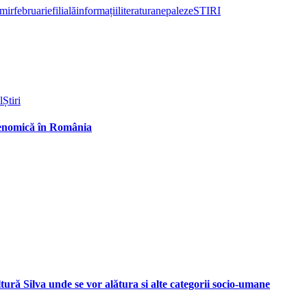
mir
februarie
filială
informații
literatura
nepaleze
STIRI
l
Știri
 Genomică în România
ltură Silva unde se vor alătura si alte categorii socio-umane