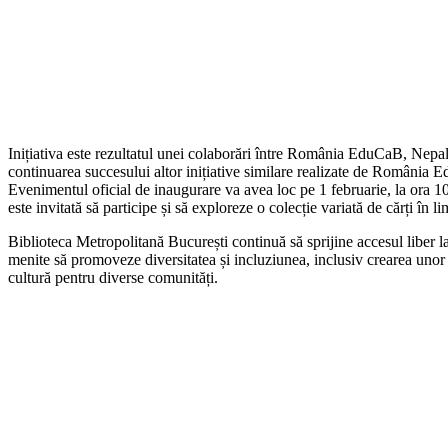
Inițiativa este rezultatul unei colaborări între România EduCaB, N
continuarea succesului altor inițiative similare realizate de România 
Evenimentul oficial de inaugurare va avea loc pe 1 februarie, la ora 10
este invitată să participe și să exploreze o colecție variată de cărți în l
Biblioteca Metropolitană București continuă să sprijine accesul liber la
menite să promoveze diversitatea și incluziunea, inclusiv crearea unor sp
cultură pentru diverse comunități.