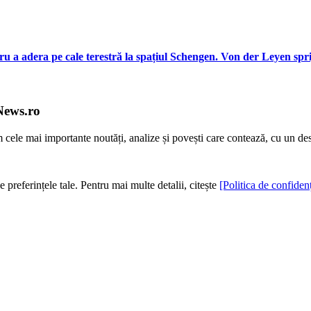
ru a adera pe cale terestră la spațiul Schengen. Von der Leyen spr
News.ro
m cele mai importante noutăți, analize și povești care contează, cu un de
e preferințele tale. Pentru mai multe detalii, citește
[Politica de confidenț