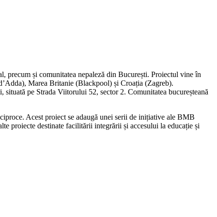
 precum și comunitatea nepaleză din București. Proiectul vine în
o d’Adda), Marea Britanie (Blackpool) și Croația (Zagreb).
i, situată pe Strada Viitorului 52, sector 2. Comunitatea bucureșteană
reciproce. Acest proiect se adaugă unei serii de inițiative ale BMB
 proiecte destinate facilitării integrării și accesului la educație și