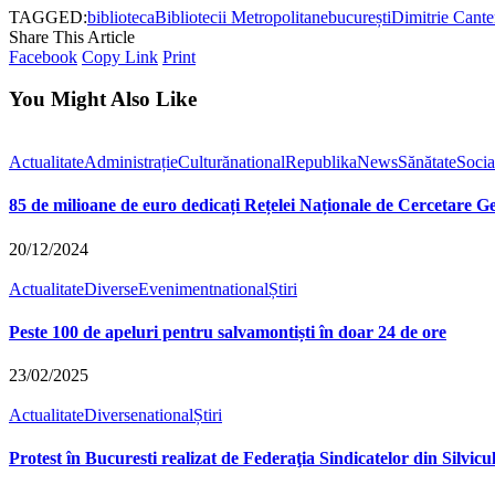
TAGGED:
biblioteca
Bibliotecii Metropolitane
bucurești
Dimitrie Cante
Share This Article
Facebook
Copy Link
Print
You Might Also Like
Actualitate
Administrație
Cultură
national
RepublikaNews
Sănătate
Socia
85 de milioane de euro dedicați Rețelei Naționale de Cercetare
20/12/2024
Actualitate
Diverse
Eveniment
national
Știri
Peste 100 de apeluri pentru salvamontiști în doar 24 de ore
23/02/2025
Actualitate
Diverse
national
Știri
Protest în Bucuresti realizat de Federaţia Sindicatelor din Silvicu