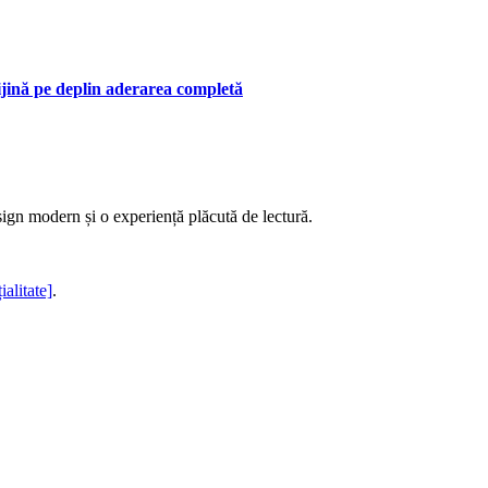
ijină pe deplin aderarea completă
sign modern și o experiență plăcută de lectură.
ialitate]
.