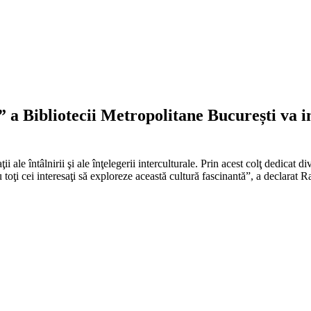
 a Bibliotecii Metropolitane București va i
le întâlnirii şi ale înţelegerii interculturale. Prin acest colţ dedicat div
 toţi cei interesaţi să exploreze această cultură fascinantă”, a declarat