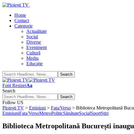
Home
Contact
Categorie
Actualitate
Social
Diverse
Eveniment
Cultură
Mediu
Educație
Font Resizer
Aa
Search
Follow US
Ploiești TV
>
Emisiuni
>
Fata/Verso
>
Biblioteca Metropolitană Bucure
Emisiuni
Fata/Verso
Meteo
Politic
Sănătate
Social
Sport
Știri
Biblioteca Metropolitană București inaugur