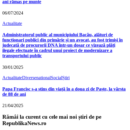
ani rămas pe munte
06/07/2024
Actualitate
Administratorul public al municipiului Bacău, alături de
funcționari publici din primărie și un avocat, au fost trimiși în
judecată de procurorii DNA într-un dosar ce vizează plăți
ilegale efectuate în cadrul unui proiect de modernizare a
transportului public
30/01/2025
Actualitate
Diverse
national
Social
Știri
Papa Francisc s-a stins din viață în a doua zi de Paște, la vârsta
de 88 de ani
21/04/2025
Rămâi la curent cu cele mai noi știri de pe
RepublikaNews.ro