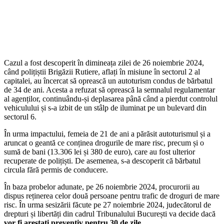
Cazul a fost descoperit în dimineața zilei de 26 noiembrie 2024,
când polițiștii Brigăzii Rutiere, aflați în misiune în sectorul 2 al
capitalei, au încercat să oprească un autoturism condus de bărbatul
de 34 de ani. Acesta a refuzat să oprească la semnalul regulamentar
al agenților, continuându-și deplasarea până când a pierdut controlul
vehiculului și s-a izbit de un stâlp de iluminat pe un bulevard din
sectorul 6.
În urma impactului, femeia de 21 de ani a părăsit autoturismul și a
aruncat o geantă ce conținea drogurile de mare risc, precum și o
sumă de bani (13.306 lei și 380 de euro), care au fost ulterior
recuperate de polițiști. De asemenea, s-a descoperit că bărbatul
circula fără permis de conducere.
În baza probelor adunate, pe 26 noiembrie 2024, procurorii au
dispus reținerea celor două persoane pentru trafic de droguri de mare
risc. În urma sesizării făcute pe 27 noiembrie 2024, judecătorul de
drepturi și libertăți din cadrul Tribunalului București va decide dacă
vor fi arestați preventiv pentru 30 de zile.