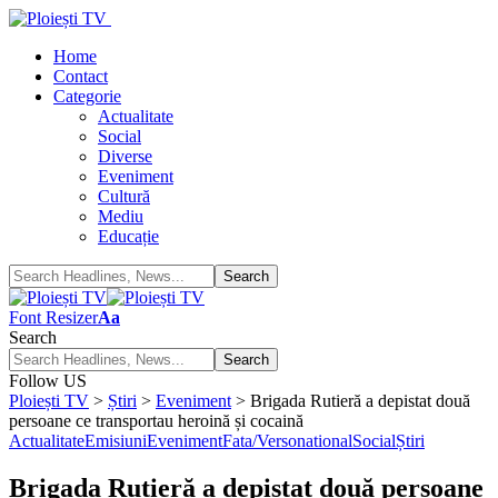
Home
Contact
Categorie
Actualitate
Social
Diverse
Eveniment
Cultură
Mediu
Educație
Font Resizer
Aa
Search
Follow US
Ploiești TV
>
Știri
>
Eveniment
>
Brigada Rutieră a depistat două
persoane ce transportau heroină și cocaină
Actualitate
Emisiuni
Eveniment
Fata/Verso
national
Social
Știri
Brigada Rutieră a depistat două persoane