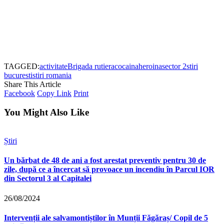
TAGGED:
activitate
Brigada rutiera
cocaina
heroina
sector 2
stiri
bucuresti
stiri romania
Share This Article
Facebook
Copy Link
Print
You Might Also Like
Știri
Un bărbat de 48 de ani a fost arestat preventiv pentru 30 de
zile, după ce a încercat să provoace un incendiu în Parcul IOR
din Sectorul 3 al Capitalei
26/08/2024
Intervenții ale salvamontiștilor în Munții Făgăraș/ Copil de 5