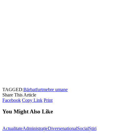
TAGGED:
Bărbat
furt
mebre umane
Share This Article
Facebook
Copy Link
Print
You Might Also Like
Actualitate
Administrație
Diverse
national
Social
Știri