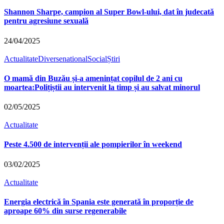
Shannon Sharpe, campion al Super Bowl-ului, dat în judecată
pentru agresiune sexuală
24/04/2025
Actualitate
Diverse
national
Social
Știri
O mamă din Buzău și-a amenințat copilul de 2 ani cu
moartea:Polițiștii au intervenit la timp și au salvat minorul
02/05/2025
Actualitate
Peste 4.500 de intervenții ale pompierilor în weekend
03/02/2025
Actualitate
Energia electrică în Spania este generată în proporție de
aproape 60% din surse regenerabile