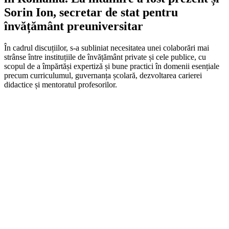
Sorin Ion, secretar de stat pentru
învățământ preuniversitar
În cadrul discuțiilor, s-a subliniat necesitatea unei colaborări mai
strânse între instituțiile de învățământ private și cele publice, cu
scopul de a împărtăși expertiză și bune practici în domenii esențiale
precum curriculumul, guvernanța școlară, dezvoltarea carierei
didactice și mentoratul profesorilor.