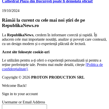
Cathedral Plaza din Bucuresti poate fi demolată oficial!
19/10/2024
Rămâi la curent cu cele mai noi știri de pe
RepublikaNews.ro
La
RepublikaNews
, credem în informare corectă și rapidă. Îți
aducem cele mai importante noutăți, analize și povești care contează,
cu un design modern și o experiență plăcută de lectură.
Acest site folosește cookie-uri
Le utilizăm pentru a-ți oferi o experiență personalizată și pentru a
reține preferințele tale. Pentru mai multe detalii, citește
[Politica de
confidențialitate]
.
Copyright © 2026
PROTON PRODUCTION SRL
Welcome Back!
Sign in to your account
Username or Email Address