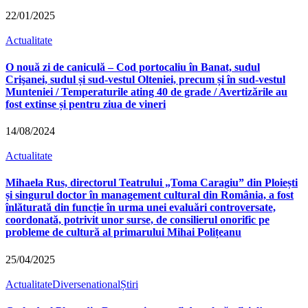
22/01/2025
Actualitate
O nouă zi de caniculă – Cod portocaliu în Banat, sudul
Crişanei, sudul și sud-vestul Olteniei, precum și în sud-vestul
Munteniei / Temperaturile ating 40 de grade / Avertizările au
fost extinse și pentru ziua de vineri
14/08/2024
Actualitate
Mihaela Rus, directorul Teatrului „Toma Caragiu” din Ploiești
și singurul doctor în management cultural din România, a fost
înlăturată din funcție în urma unei evaluări controversate,
coordonată, potrivit unor surse, de consilierul onorific pe
probleme de cultură al primarului Mihai Polițeanu
25/04/2025
Actualitate
Diverse
national
Știri