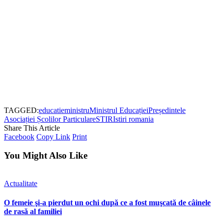
TAGGED:
educatie
ministru
Ministrul Educației
Președintele
Asociației Școlilor Particulare
STIRI
stiri romania
Share This Article
Facebook
Copy Link
Print
You Might Also Like
Actualitate
O femeie şi-a pierdut un ochi după ce a fost muşcată de câinele
de rasă al familiei