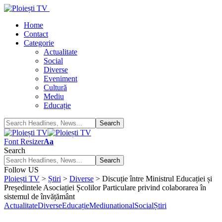
Home
Contact
Categorie
Actualitate
Social
Diverse
Eveniment
Cultură
Mediu
Educație
Font Resizer
Aa
Search
Follow US
Ploiești TV
>
Știri
>
Diverse
>
Discuție între Ministrul Educației și
Președintele Asociației Școlilor Particulare privind colaborarea în
sistemul de învățământ
Actualitate
Diverse
Educație
Mediu
national
Social
Știri