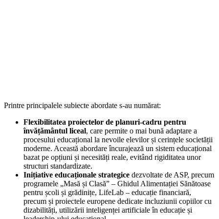
Printre principalele subiecte abordate s-au numărat:
Flexibilitatea proiectelor de planuri-cadru pentru
învățământul liceal
, care permite o mai bună adaptare a
procesului educațional la nevoile elevilor și cerințele societății
moderne. Această abordare încurajează un sistem educațional
bazat pe opțiuni și necesități reale, evitând rigiditatea unor
structuri standardizate.
Inițiative educaționale strategice
dezvoltate de ASP, precum
programele „Masă și Clasă” – Ghidul Alimentației Sănătoase
pentru școli și grădinițe, LifeLab – educație financiară,
precum și proiectele europene dedicate incluziunii copiilor cu
dizabilități, utilizării inteligenței artificiale în educație și
leadership-ului educațional.