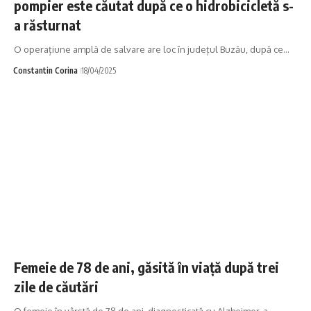
pompier este căutat după ce o hidrobicicletă s-
a răsturnat
O operațiune amplă de salvare are loc în județul Buzău, după ce…
Constantin Corina
18/04/2025
Femeie de 78 de ani, găsită în viață după trei
zile de căutări
O femeie în vârstă de 78 de ani, diagnosticată cu Alzheimer, a…