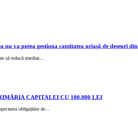
a nu va putea gestiona cantitatea uriașă de deșeuri din 
buie să reducă imediat…
MĂRIA CAPITALEI CU 100.000 LEI
spectarea obligațiilor de…