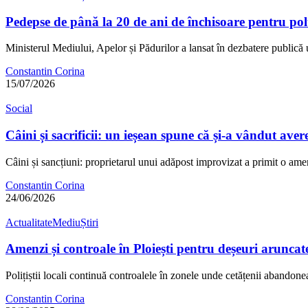
Pedepse de până la 20 de ani de închisoare pentru po
Ministerul Mediului, Apelor și Pădurilor a lansat în dezbatere public
Constantin Corina
15/07/2026
Social
Câini și sacrificii: un ieșean spune că și-a vândut aver
Câini și sancțiuni: proprietarul unui adăpost improvizat a primit o a
Constantin Corina
24/06/2026
Actualitate
Mediu
Știri
Amenzi și controale în Ploiești pentru deșeuri aruncate
Polițiștii locali continuă controalele în zonele unde cetățenii aband
Constantin Corina