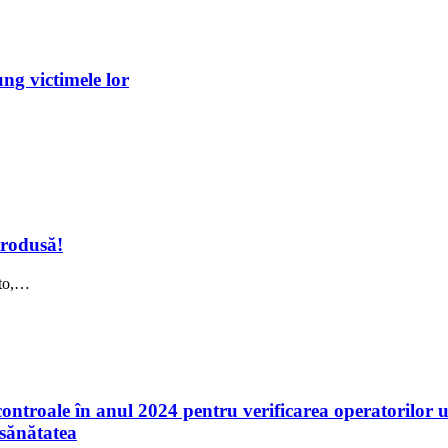
ung victimele lor
trodusă!
uto,…
troale în anul 2024 pentru verificarea operatorilor und
 sănătatea