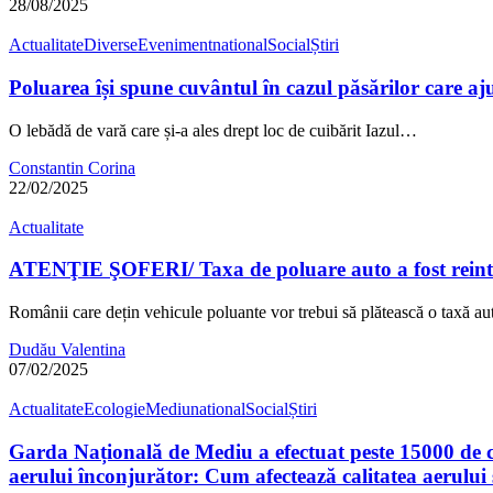
28/08/2025
Actualitate
Diverse
Eveniment
national
Social
Știri
Poluarea își spune cuvântul în cazul păsărilor care aj
O lebădă de vară care și-a ales drept loc de cuibărit Iazul…
Constantin Corina
22/02/2025
Actualitate
ATENŢIE ŞOFERI/ Taxa de poluare auto a fost rein
Românii care dețin vehicule poluante vor trebui să plătească o taxă a
Dudău Valentina
07/02/2025
Actualitate
Ecologie
Mediu
national
Social
Știri
Garda Națională de Mediu a efectuat peste 15000 de con
aerului înconjurător: Cum afectează calitatea aerului