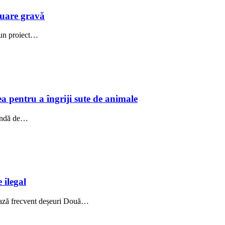
luare gravă
ă un proiect…
ea pentru a îngriji sute de animale
mendă de…
 ilegal
onează frecvent deșeuri Două…