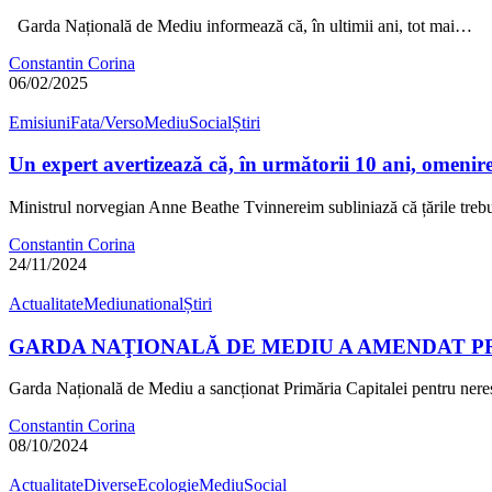
Garda Națională de Mediu informează că, în ultimii ani, tot mai…
Constantin Corina
06/02/2025
Emisiuni
Fata/Verso
Mediu
Social
Știri
Un expert avertizează că, în următorii 10 ani, omenire
Ministrul norvegian Anne Beathe Tvinnereim subliniază că țările tre
Constantin Corina
24/11/2024
Actualitate
Mediu
national
Știri
GARDA NAŢIONALĂ DE MEDIU A AMENDAT PRI
Garda Națională de Mediu a sancționat Primăria Capitalei pentru nere
Constantin Corina
08/10/2024
Actualitate
Diverse
Ecologie
Mediu
Social