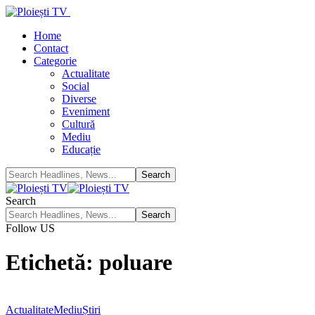
Home
Contact
Categorie
Actualitate
Social
Diverse
Eveniment
Cultură
Mediu
Educație
Search
Follow US
Etichetă:
poluare
Actualitate
Mediu
Știri