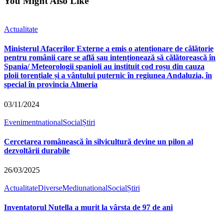
You Might Also Like
Actualitate
Ministerul Afacerilor Externe a emis o atenționare de călătorie
pentru românii care se află sau intenționează să călătorească în
Spania/ Meteorologii spanioli au instituit cod roșu din cauza
ploii torențiale și a vântului puternic în regiunea Andaluzia, în
special în provincia Almeria
03/11/2024
Eveniment
national
Social
Știri
Cercetarea românească în silvicultură devine un pilon al
dezvoltării durabile
26/03/2025
Actualitate
Diverse
Mediu
national
Social
Știri
Inventatorul Nutella a murit la vârsta de 97 de ani