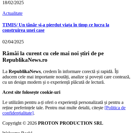
18/02/2025
Actualitate
TIMIŞ/ Un tânăr și-a pierdut viața în timp ce lucra la
construirea unei case
02/04/2025
Rămâi la curent cu cele mai noi știri de pe
RepublikaNews.ro
La
RepublikaNews
, credem în informare corectă și rapidă. Îți
aducem cele mai importante noutăți, analize și povești care contează,
cu un design modern și o experiență plăcută de lectură.
Acest site folosește cookie-uri
Le utilizăm pentru a-ți oferi o experiență personalizată și pentru a
reține preferințele tale. Pentru mai multe detalii, citește
[Politica de
confidențialitate]
.
Copyright © 2026
PROTON PRODUCTION SRL