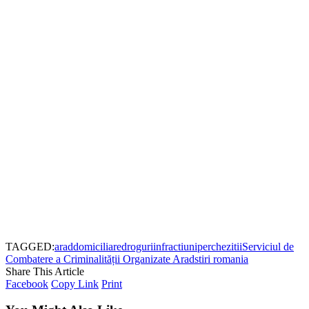
TAGGED:
arad
domiciliare
droguri
infractiuni
perchezitii
Serviciul de
Combatere a Criminalității Organizate Arad
stiri romania
Share This Article
Facebook
Copy Link
Print