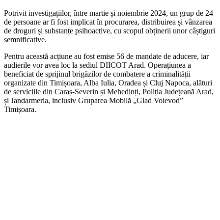
Potrivit investigațiilor, între martie și noiembrie 2024, un grup de 24
de persoane ar fi fost implicat în procurarea, distribuirea și vânzarea
de droguri și substanțe psihoactive, cu scopul obținerii unor câștiguri
semnificative.
Pentru această acțiune au fost emise 56 de mandate de aducere, iar
audierile vor avea loc la sediul DIICOT Arad. Operațiunea a
beneficiat de sprijinul brigăzilor de combatere a criminalității
organizate din Timișoara, Alba Iulia, Oradea și Cluj Napoca, alături
de serviciile din Caraș-Severin și Mehedinți, Poliția Județeană Arad,
și Jandarmeria, inclusiv Gruparea Mobilă „Glad Voievod”
Timișoara.