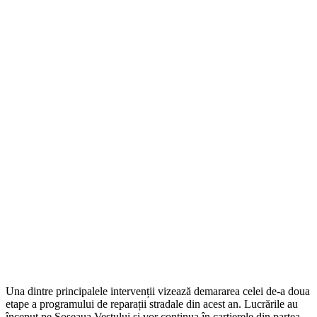
Una dintre principalele intervenții vizează demararea celei de-a doua
etape a programului de reparații stradale din acest an. Lucrările au
început pe Șoseaua Vestului și vor continua în cartierele din partea