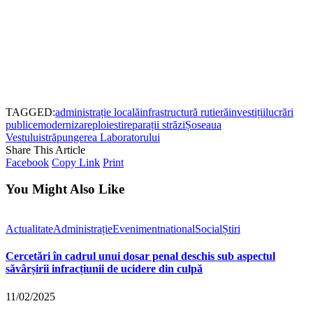
TAGGED:
administrație locală
infrastructură rutieră
investiții
lucrări
publice
modernizare
ploiesti
reparații străzi
Șoseaua
Vestului
străpungerea Laboratorului
Share This Article
Facebook
Copy Link
Print
You Might Also Like
Actualitate
Administrație
Eveniment
national
Social
Știri
Cercetări în cadrul unui dosar penal deschis sub aspectul
săvârșirii infracțiunii de ucidere din culpă
11/02/2025