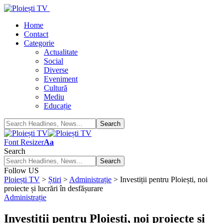
Home
Contact
Categorie
Actualitate
Social
Diverse
Eveniment
Cultură
Mediu
Educație
Font Resizer
Aa
Search
Follow US
Ploiești TV
>
Știri
>
Administrație
>
Investiții pentru Ploiești, noi
proiecte și lucrări în desfășurare
Administrație
Investiții pentru Ploiești, noi proiecte și