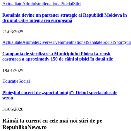
Actualitate
Administrație
national
Social
Știri
România devine un partener strategic al Republicii Moldova în
drumul către integrarea europeană
21/03/2025
Actualitate
Animale
Diverse
Eveniment
national
Sănătate
Social
Sport
Știr
Campania de sterilizare a Municipiului Ploiesti a reusit
castrarea a aproximativ 150 de câini si pisici în două zile
18/01/2025
Educație
Social
Ploieștiul cucerit de „sportul minții”: Debut spectaculos de
sezon
31/05/2026
Rămâi la curent cu cele mai noi știri de pe
RepublikaNews.ro