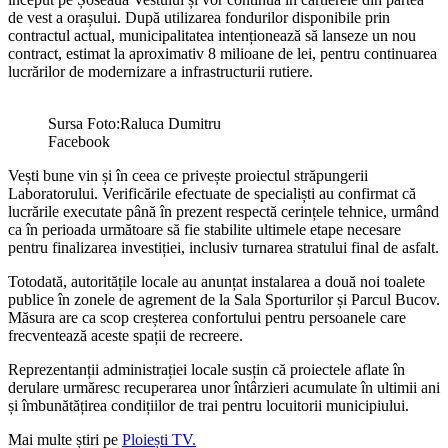
de vest a orașului. După utilizarea fondurilor disponibile prin
contractul actual, municipalitatea intenționează să lanseze un nou
contract, estimat la aproximativ 8 milioane de lei, pentru continuarea
lucrărilor de modernizare a infrastructurii rutiere.
Sursa Foto:Raluca Dumitru
Facebook
Vești bune vin și în ceea ce privește proiectul străpungerii
Laboratorului. Verificările efectuate de specialiști au confirmat că
lucrările executate până în prezent respectă cerințele tehnice, urmând
ca în perioada următoare să fie stabilite ultimele etape necesare
pentru finalizarea investiției, inclusiv turnarea stratului final de asfalt.
Totodată, autoritățile locale au anunțat instalarea a două noi toalete
publice în zonele de agrement de la Sala Sporturilor și Parcul Bucov.
Măsura are ca scop creșterea confortului pentru persoanele care
frecventează aceste spații de recreere.
Reprezentanții administrației locale susțin că proiectele aflate în
derulare urmăresc recuperarea unor întârzieri acumulate în ultimii ani
și îmbunătățirea condițiilor de trai pentru locuitorii municipiului.
Mai multe știri pe
Ploiești TV.