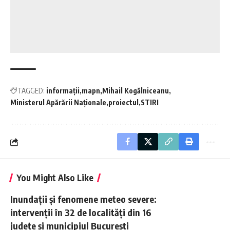
TAGGED:
informații
mapn
Mihail Kogălniceanu
Ministerul Apărării Naționale
proiectul
STIRI
You Might Also Like
Inundații și fenomene meteo severe:
intervenții în 32 de localități din 16
județe și municipiul București