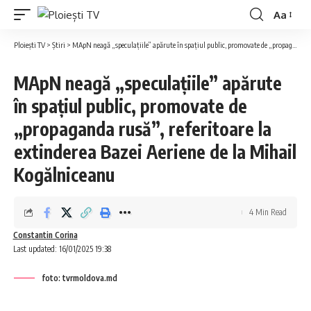
Aa
Ploiești TV
>
Știri
>
MApN neagă „speculațiile” apărute în spațiul public, promovate de „propaganda rusă”, referitoare la extinderea Bazei Aeriene de la Mihail Kogălniceanu
MApN neagă „speculațiile” apărute
în spațiul public, promovate de
„propaganda rusă”, referitoare la
extinderea Bazei Aeriene de la Mihail
Kogălniceanu
4 Min Read
Constantin Corina
Last updated: 16/01/2025 19:38
foto: tvrmoldova.md