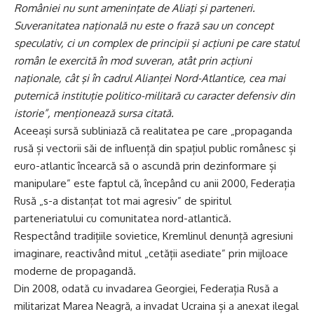
României nu sunt ameninţate de Aliaţi şi parteneri.
Suveranitatea naţională nu este o frază sau un concept
speculativ, ci un complex de principii şi acţiuni pe care statul
român le exercită în mod suveran, atât prin acţiuni
naţionale, cât şi în cadrul Alianţei Nord-Atlantice, cea mai
puternică instituţie politico-militară cu caracter defensiv din
istorie”, menţionează sursa citată.
Aceeași sursă subliniază că realitatea pe care „propaganda
rusă și vectorii săi de influență din spațiul public românesc și
euro-atlantic încearcă să o ascundă prin dezinformare și
manipulare” este faptul că, începând cu anii 2000, Federația
Rusă „s-a distanțat tot mai agresiv” de spiritul
parteneriatului cu comunitatea nord-atlantică.
Respectând tradițiile sovietice, Kremlinul denunță agresiuni
imaginare, reactivând mitul „cetății asediate” prin mijloace
moderne de propagandă.
Din 2008, odată cu invadarea Georgiei, Federația Rusă a
militarizat Marea Neagră, a invadat Ucraina și a anexat ilegal