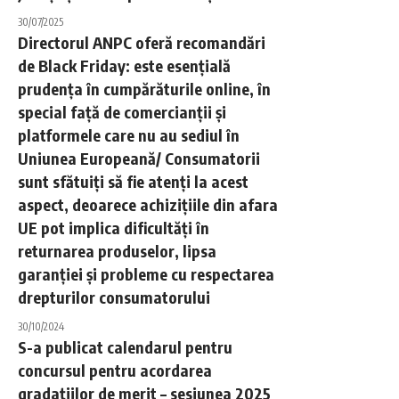
30/07/2025
Directorul ANPC oferă recomandări
de Black Friday: este esențială
prudența în cumpărăturile online, în
special față de comercianții și
platformele care nu au sediul în
Uniunea Europeană/ Consumatorii
sunt sfătuiți să fie atenți la acest
aspect, deoarece achizițiile din afara
UE pot implica dificultăți în
returnarea produselor, lipsa
garanției și probleme cu respectarea
drepturilor consumatorului
30/10/2024
S-a publicat calendarul pentru
concursul pentru acordarea
gradațiilor de merit – sesiunea 2025