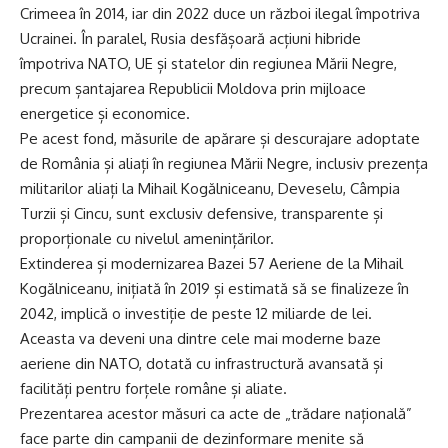
Crimeea în 2014, iar din 2022 duce un război ilegal împotriva
Ucrainei. În paralel, Rusia desfășoară acțiuni hibride
împotriva NATO, UE și statelor din regiunea Mării Negre,
precum șantajarea Republicii Moldova prin mijloace
energetice și economice.
Pe acest fond, măsurile de apărare și descurajare adoptate
de România și aliați în regiunea Mării Negre, inclusiv prezența
militarilor aliați la Mihail Kogălniceanu, Deveselu, Câmpia
Turzii și Cincu, sunt exclusiv defensive, transparente și
proporționale cu nivelul amenințărilor.
Extinderea și modernizarea Bazei 57 Aeriene de la Mihail
Kogălniceanu, inițiată în 2019 și estimată să se finalizeze în
2042, implică o investiție de peste 12 miliarde de lei.
Aceasta va deveni una dintre cele mai moderne baze
aeriene din NATO, dotată cu infrastructură avansată și
facilități pentru forțele române și aliate.
Prezentarea acestor măsuri ca acte de „trădare națională”
face parte din campanii de dezinformare menite să