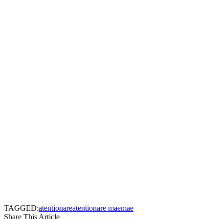
TAGGED:
atentionare
atentionare mae
mae
Share This Article