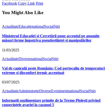
Facebook
Copy Link
Print
You Might Also Like
Actualitate
Educație
national
Social
Știri
Ministerul Educației și Cercetării pune accentul pe anumite
măsuri ferme împotriva pseudoștiinței și manipulărilor
11/03/2025
Actualitate
Diverse
national
Social
Știri
Val de caniculă peste România: Cod portocaliu de temperaturi
extreme și disconfort termic accentuat
03/07/2025
Actualitate
Administrație
Diverse
Eveniment
national
Social
Știri
Informații suplimentare primite de la Termo Ploiești privind
consecințele avariei la cazanul 5