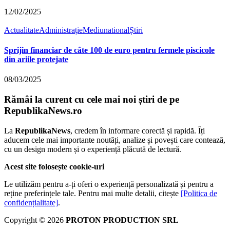
12/02/2025
Actualitate
Administrație
Mediu
national
Știri
Sprijin financiar de câte 100 de euro pentru fermele piscicole
din ariile protejate
08/03/2025
Rămâi la curent cu cele mai noi știri de pe
RepublikaNews.ro
La
RepublikaNews
, credem în informare corectă și rapidă. Îți
aducem cele mai importante noutăți, analize și povești care contează,
cu un design modern și o experiență plăcută de lectură.
Acest site folosește cookie-uri
Le utilizăm pentru a-ți oferi o experiență personalizată și pentru a
reține preferințele tale. Pentru mai multe detalii, citește
[Politica de
confidențialitate]
.
Copyright © 2026
PROTON PRODUCTION SRL