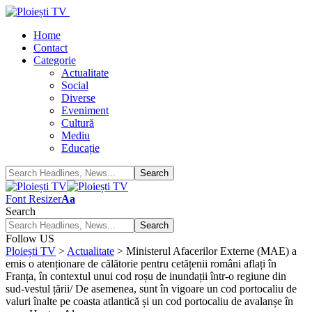
Home
Contact
Categorie
Actualitate
Social
Diverse
Eveniment
Cultură
Mediu
Educație
Font Resizer
Aa
Search
Follow US
Ploiești TV
>
Actualitate
>
Ministerul Afacerilor Externe (MAE) a
emis o atenționare de călătorie pentru cetățenii români aflați în
Franța, în contextul unui cod roșu de inundații într-o regiune din
sud-vestul țării/ De asemenea, sunt în vigoare un cod portocaliu de
valuri înalte pe coasta atlantică și un cod portocaliu de avalanșe în