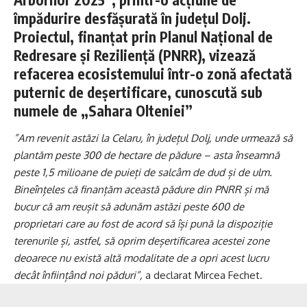
împădurire desfășurată în județul Dolj.
Proiectul, finanțat prin Planul Național de
Redresare și Reziliență (PNRR), vizează
refacerea ecosistemului într-o zonă afectată
puternic de deșertificare, cunoscută sub
numele de „Sahara Olteniei”
”Am revenit astăzi la Celaru, în județul Dolj, unde urmează să
plantăm peste 300 de hectare de pădure – asta înseamnă
peste 1,5 milioane de puieți de salcâm de dud și de ulm.
Bineînțeles că finanțăm această pădure din PNRR și mă
bucur că am reușit să adunăm astăzi peste 600 de
proprietari care au fost de acord să își pună la dispoziție
terenurile și, astfel, să oprim deșertificarea acestei zone
deoarece nu există altă modalitate de a opri acest lucru
decât înființând noi păduri”,
a declarat Mircea Fechet.