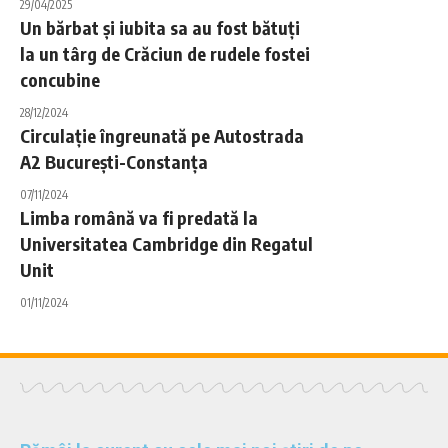
29/04/2025
Un bărbat și iubita sa au fost bătuți
la un târg de Crăciun de rudele fostei
concubine
28/12/2024
Circulație îngreunată pe Autostrada
A2 București-Constanța
07/11/2024
Limba română va fi predată la
Universitatea Cambridge din Regatul
Unit
01/11/2024