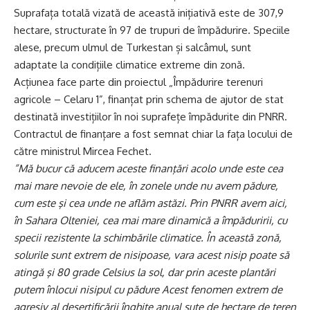
Suprafața totală vizată de această inițiativă este de 307,9
hectare, structurate în 97 de trupuri de împădurire. Speciile
alese, precum ulmul de Turkestan și salcâmul, sunt
adaptate la condițiile climatice extreme din zonă.
Acțiunea face parte din proiectul „Împădurire terenuri
agricole – Celaru 1”, finanțat prin schema de ajutor de stat
destinată investițiilor în noi suprafețe împădurite din PNRR.
Contractul de finanțare a fost semnat chiar la fața locului de
către ministrul Mircea Fechet.
”Mă bucur că aducem aceste finanţări acolo unde este cea
mai mare nevoie de ele, în zonele unde nu avem pădure,
cum este şi cea unde ne aflăm astăzi. Prin PNRR avem aici,
în Sahara Olteniei, cea mai mare dinamică a împăduririi, cu
specii rezistente la schimbările climatice. În această zonă,
solurile sunt extrem de nisipoase, vara acest nisip poate să
atingă şi 80 grade Celsius la sol, dar prin aceste plantări
putem înlocui nisipul cu pădure Acest fenomen extrem de
agresiv al deşertificării înghite anual sute de hectare de teren