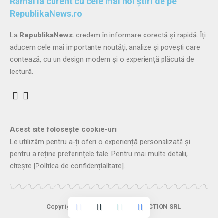
Rămâi la curent cu cele mai noi știri de pe
RepublikaNews.ro
La
RepublikaNews
, credem în informare corectă și rapidă. Îți
aducem cele mai importante noutăți, analize și povești care
contează, cu un design modern și o experiență plăcută de
lectură.
Acest site folosește cookie-uri
Le utilizăm pentru a-ți oferi o experiență personalizată și
pentru a reține preferințele tale. Pentru mai multe detalii,
citește
[Politica de confidențialitate]
.
Copyright © 2026
PROTON PRODUCTION SRL