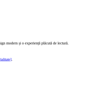
sign modern și o experiență plăcută de lectură.
ialitate]
.