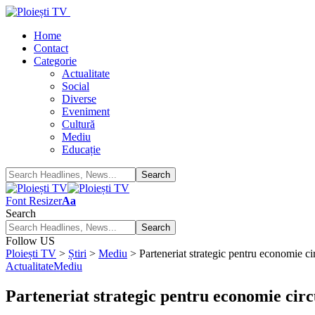
Home
Contact
Categorie
Actualitate
Social
Diverse
Eveniment
Cultură
Mediu
Educație
Font Resizer
Aa
Search
Follow US
Ploiești TV
>
Știri
>
Mediu
>
Parteneriat strategic pentru economie cir
Actualitate
Mediu
Parteneriat strategic pentru economie circ