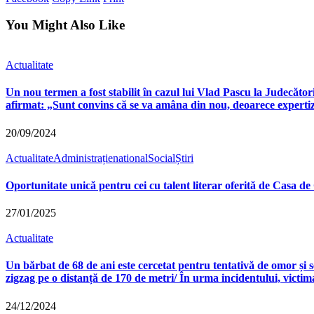
You Might Also Like
Actualitate
Un nou termen a fost stabilit în cazul lui Vlad Pascu la Judecătoria
afirmat: „Sunt convins că se va amâna din nou, deoarece expertize
20/09/2024
Actualitate
Administrație
national
Social
Știri
Oportunitate unică pentru cei cu talent literar oferită de Casa d
27/01/2025
Actualitate
Un bărbat de 68 de ani este cercetat pentru tentativă de omor și se 
zigzag pe o distanță de 170 de metri/ În urma incidentului, victima
24/12/2024