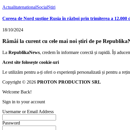
Actualitate
national
Social
Știri
Coreea de Nord susține Rusia în război prin trimiterea a 12.000 d
18/10/2024
Rămâi la curent cu cele mai noi știri de pe Republika
La
RepublikaNews
, credem în informare corectă și rapidă. Îți aduce
Acest site folosește cookie-uri
Le utilizăm pentru a-ți oferi o experiență personalizată și pentru a rețin
Copyright © 2026
PROTON PRODUCTION SRL
Welcome Back!
Sign in to your account
Username or Email Address
Password