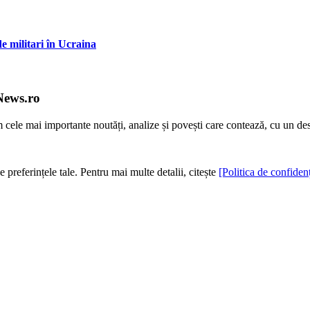
e militari în Ucraina
News.ro
m cele mai importante noutăți, analize și povești care contează, cu un de
e preferințele tale. Pentru mai multe detalii, citește
[Politica de confidenț