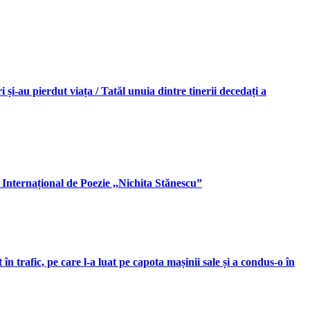
 și-au pierdut viața / Tatăl unuia dintre tinerii decedați a
 Internațional de Poezie ,,Nichita Stănescu”
în trafic, pe care l-a luat pe capota mașinii sale și a condus-o în