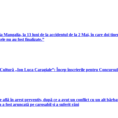
 Mangalia, la 13 luni de la accidentul de la 2 Mai, în care doi tineri
le nu au fost finalizate.”
e Cultură ,,Ion Luca Caragiale”: Încep înscrierile pentru Concursul
află în arest preventiv, după ce a avut un conflict cu un alt bărbat 
 a fost aruncată pe carosabil și a suferit răni