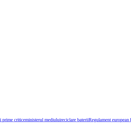
i prime critice
ministerul mediului
reciclare baterii
Regulament european b