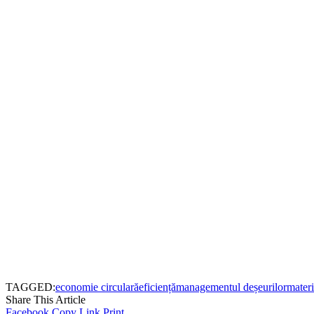
TAGGED:
economie circulară
eficiență
managementul deșeurilor
materi
Share This Article
Facebook
Copy Link
Print