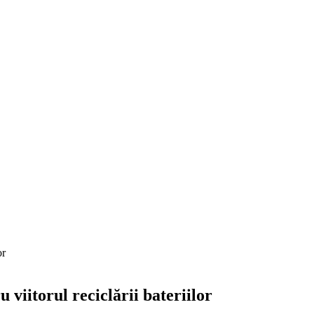
or
viitorul reciclării bateriilor