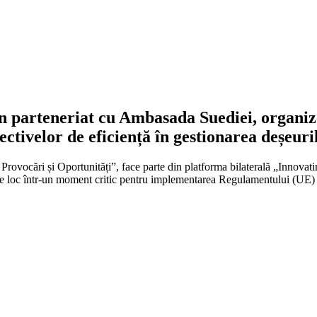
 în parteneriat cu Ambasada Suediei, organi
ectivelor de
eficiență
în gestionarea deșeuri
r | Provocări și Oportunități”, face parte din platforma bilaterală „Inn
l are loc într-un moment critic pentru implementarea Regulamentului (U