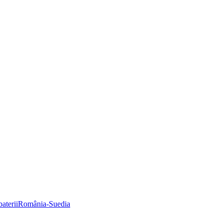
aterii
România-Suedia