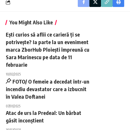
You Might Also Like
Ești curios să aflii ce carieră ți se
potrivește? Ia parte la un eveniment
marca ZborHub Ploiești împreună cu
Sara Marinescu pe data de 11
februarie
10/02/2025
FOTO/ O femeie a decedat într-un
incendiu devastator care a izbucnit
în Valea Doftanei
07/01/2025
Atac de urs la Predeal: Un bărbat
găsit inconștient
30/03/2025