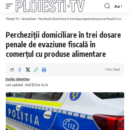
Aa
Ploiești TV
>
Actualitate
>
Percheziţii domiciliare în trei dosare penale de evaziune fiscală în comerțul cu produse alimentare
Percheziţii domiciliare în trei dosare
penale de evaziune fiscală în
comerțul cu produse alimentare
1 Min Read
Dudău Valentina
Last updated: 04/07/2024 14:24