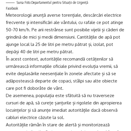
Sursa Foto:Departamentul pentru Situaţii de Urgenţă
Facebook
Meteorologii anunță averse torențiale, descărcări electrice
frecvente și intensificări ale vântului, cu rafale ce pot atinge
50-70 km/h. Pe arii restrânse sunt posibile vijelii și căderi de
grindină de mici și medii dimensiuni. Cantitățile de apă pot
ajunge local la 25 de litri pe metru pătrat și, izolat, pot
depăși 40 de litri pe metru pătrat.
În acest context, autoritățile recomandă cetățenilor să
urmărească informațiile oficiale privind evoluția vremii, să
evite deplasările neesențiale în zonele afectate și să se
adăpostească departe de copaci, stâlpi sau alte obiecte
care pot fi doborâte de vânt.
De asemenea, populația este sfătuită să nu traverseze
cursuri de apă, să curețe șanțurile și rigolele din apropierea
locuințelor și să anunțe imediat autoritățile dacă observă
cabluri electrice căzute la sol.
Autoritățile rămân în stare de alertă și monitorizează