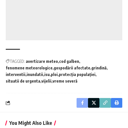
TAGGED:
avertizare meteo
cod galben
fenomene meteorologice
gospodării afectate
grindină
interventii
inundatii
isu
ploi
protecția populației
situatii de urgenta
vijelii
vreme severă
You Might Also Like