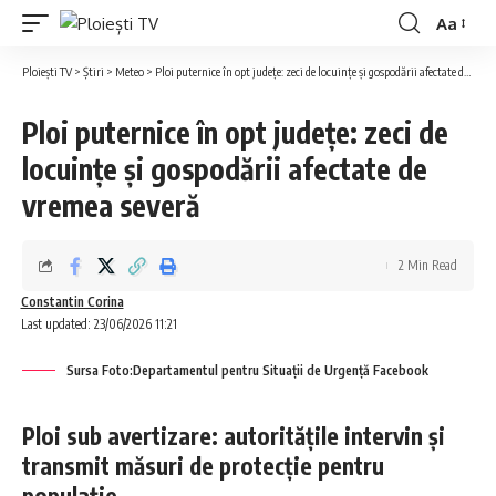
Aa
Ploiești TV
>
Știri
>
Meteo
>
Ploi puternice în opt județe: zeci de locuințe și gospodării afectate de vremea severă
Ploi puternice în opt județe: zeci de
locuințe și gospodării afectate de
vremea severă
2 Min Read
Constantin Corina
Last updated: 23/06/2026 11:21
Sursa Foto:Departamentul pentru Situaţii de Urgenţă Facebook
Ploi sub avertizare: autoritățile intervin și
transmit măsuri de protecție pentru
populație