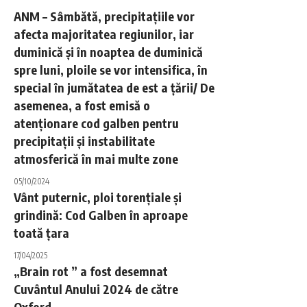
ANM – Sâmbătă, precipitațiile vor
afecta majoritatea regiunilor, iar
duminică și în noaptea de duminică
spre luni, ploile se vor intensifica, în
special în jumătatea de est a țării/ De
asemenea, a fost emisă o
atenționare cod galben pentru
precipitații și instabilitate
atmosferică în mai multe zone
05/10/2024
Vânt puternic, ploi torențiale și
grindină: Cod Galben în aproape
toată țara
17/04/2025
„Brain rot ” a fost desemnat
Cuvântul Anului 2024 de către
Oxford