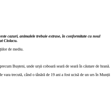
ceste cazuri, animalele trebuie extrase, în conformitate cu noul
rat Ciolacu.
țiilor de mediu.
e precum Bușteni, unde urșii coboară seară de seară în căutare de hrană.
de vara trecută, când o tânără de 19 ani a fost ucisă de un urs în Munții