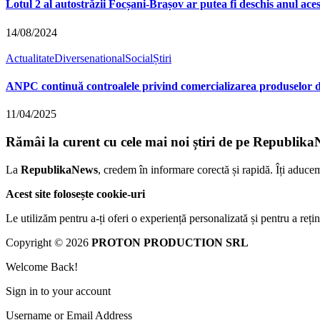
Lotul 2 al autostrăzii Focșani-Brașov ar putea fi deschis anul aces
14/08/2024
Actualitate
Diverse
national
Social
Știri
ANPC continuă controalele privind comercializarea produselor din
11/04/2025
Rămâi la curent cu cele mai noi știri de pe Republika
La
RepublikaNews
, credem în informare corectă și rapidă. Îți aduce
Acest site folosește cookie-uri
Le utilizăm pentru a-ți oferi o experiență personalizată și pentru a rețin
Copyright © 2026
PROTON PRODUCTION SRL
Welcome Back!
Sign in to your account
Username or Email Address