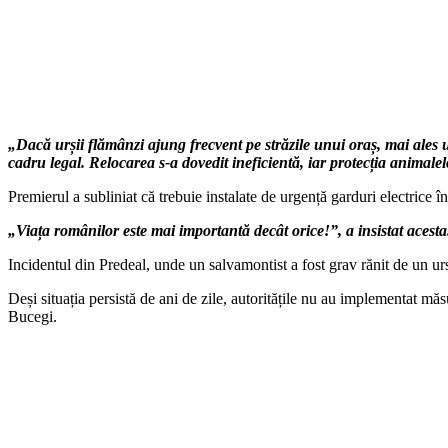
„Dacă urșii flămânzi ajung frecvent pe străzile unui oraș, mai ales u
cadru legal. Relocarea s-a dovedit ineficientă, iar protecția animale
Premierul a subliniat că trebuie instalate de urgență garduri electrice î
„Viața românilor este mai importantă decât orice!”, a insistat acesta
Incidentul din Predeal, unde un salvamontist a fost grav rănit de un ur
Deși situația persistă de ani de zile, autoritățile nu au implementat mă
Bucegi.