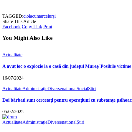
TAGGED:
ciolacu
marcel
urși
Share This Article
Facebook
Copy Link
Print
You Might Also Like
Actualitate
A avut loc o explozie la o casă din județul Mureș/ Posibile victi
16/07/2024
Actualitate
Administrație
Diverse
national
Social
Știri
Doi bărbati sunt cercetați pentru operațiuni cu substanțe psihoact
05/02/2025
Actualitate
Administrație
Diverse
national
Știri