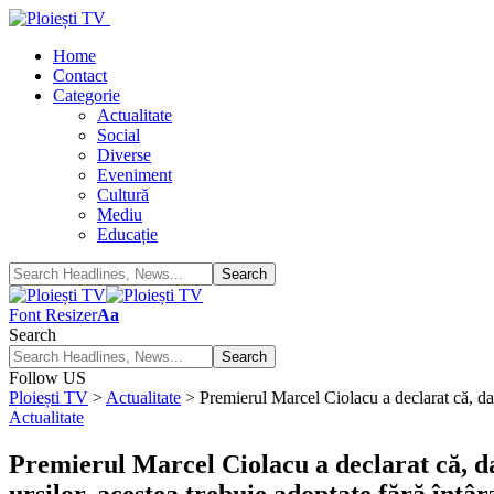
Home
Contact
Categorie
Actualitate
Social
Diverse
Eveniment
Cultură
Mediu
Educație
Font Resizer
Aa
Search
Follow US
Ploiești TV
>
Actualitate
>
Premierul Marcel Ciolacu a declarat că, dac
Actualitate
Premierul Marcel Ciolacu a declarat că, d
urșilor, acestea trebuie adoptate fără întâr