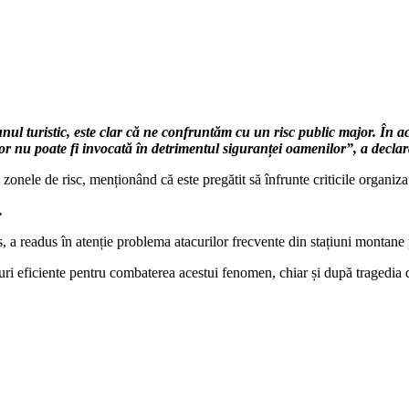
nul turistic, este clar că ne confruntăm cu un risc public major. În a
lor nu poate fi invocată în detrimentul siguranței oamenilor”, a decla
n zonele de risc, menționând că este pregătit să înfrunte criticile organiza
.
s, a readus în atenție problema atacurilor frecvente din stațiuni montan
suri eficiente pentru combaterea acestui fenomen, chiar și după tragedia 