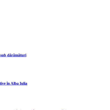
me sub dărâmături
ive în Alba Iulia