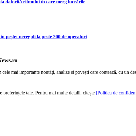
ta datorită ritmului în care merg lucrările
 pește: nereguli la peste 200 de operatori
News.ro
m cele mai importante noutăți, analize și povești care contează, cu un de
e preferințele tale. Pentru mai multe detalii, citește
[Politica de confidenț