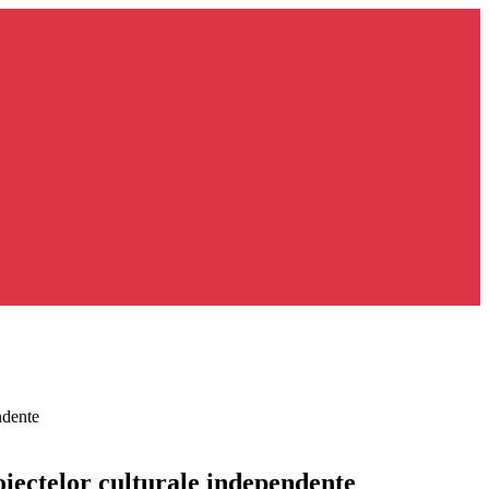
ndente
oiectelor culturale independente