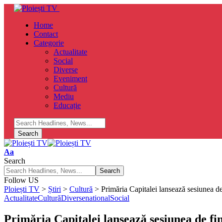
Home
Contact
Categorie
Actualitate
Social
Diverse
Eveniment
Cultură
Mediu
Educație
Font
Aa
Resizer
Search
Follow US
Ploiești TV
>
Știri
>
Cultură
>
Primăria Capitalei lansează sesiunea d
Actualitate
Cultură
Diverse
national
Social
Primăria Capitalei lansează sesiunea de fi