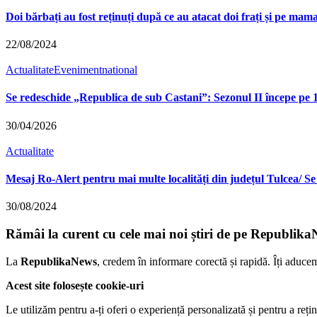
Doi bărbați au fost reținuți după ce au atacat doi frați și pe mam
22/08/2024
Actualitate
Eveniment
national
Se redeschide „Republica de sub Castani”: Sezonul II începe pe 1 
30/04/2026
Actualitate
Mesaj Ro-Alert pentru mai multe localități din județul Tulcea/ Se
30/08/2024
Rămâi la curent cu cele mai noi știri de pe Republika
La
RepublikaNews
, credem în informare corectă și rapidă. Îți aduce
Acest site folosește cookie-uri
Le utilizăm pentru a-ți oferi o experiență personalizată și pentru a rețin