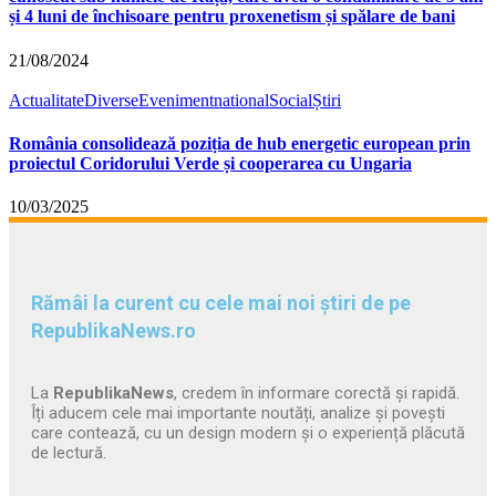
și 4 luni de închisoare pentru proxenetism și spălare de bani
21/08/2024
Actualitate
Diverse
Eveniment
national
Social
Știri
România consolidează poziția de hub energetic european prin
proiectul Coridorului Verde și cooperarea cu Ungaria
10/03/2025
Rămâi la curent cu cele mai noi știri de pe
RepublikaNews.ro
La
RepublikaNews
, credem în informare corectă și rapidă.
Îți aducem cele mai importante noutăți, analize și povești
care contează, cu un design modern și o experiență plăcută
de lectură.