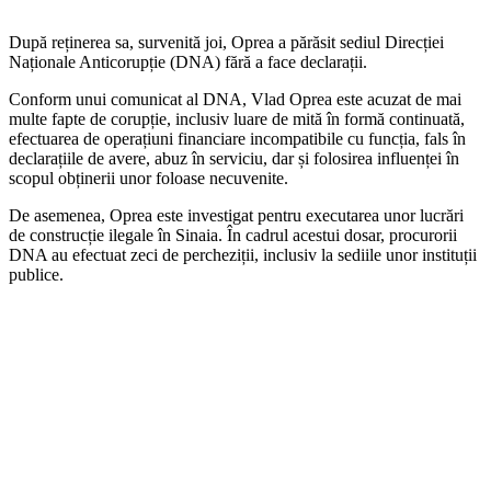
După reținerea sa, survenită joi, Oprea a părăsit sediul Direcției
Naționale Anticorupție (DNA) fără a face declarații.
Conform unui comunicat al DNA, Vlad Oprea este acuzat de mai
multe fapte de corupție, inclusiv luare de mită în formă continuată,
efectuarea de operațiuni financiare incompatibile cu funcția, fals în
declarațiile de avere, abuz în serviciu, dar și folosirea influenței în
scopul obținerii unor foloase necuvenite.
De asemenea, Oprea este investigat pentru executarea unor lucrări
de construcție ilegale în Sinaia. În cadrul acestui dosar, procurorii
DNA au efectuat zeci de percheziții, inclusiv la sediile unor instituții
publice.