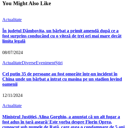
You Might Also Like
Actualitate
În județul Dâmbovița, un bărbat a primit amendă după ce a
fost surprins conducând cu o viteză de trei ori mai mare decât
limita legală
08/07/2024
Actualitate
Diverse
Eveniment
Știri
Cel putin 35 de persoane au fost omorâte într-un incident în
China unde un bărbat a intrat cu masina pe un stadion lovind
oamenii
12/11/2024
Actualitate
Ministrul Justiției, Alina Gorghiu, a anunțat că un alt fugar a
fost adus în țară aseară/ Este vorba despre Florin Oprea,
cunoscut sub numele de Rață, care avea o condamnare de 5 ani