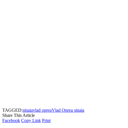
TAGGED:
sinaia
vlad oprea
Vlad Oprea sinaia
Share This Article
Facebook
Copy Link
Print