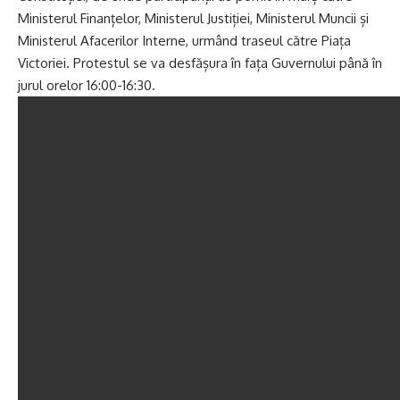
Ministerul Finanțelor, Ministerul Justiției, Ministerul Muncii și
Ministerul Afacerilor Interne, urmând traseul către Piața
Victoriei. Protestul se va desfășura în fața Guvernului până în
jurul orelor 16:00-16:30.