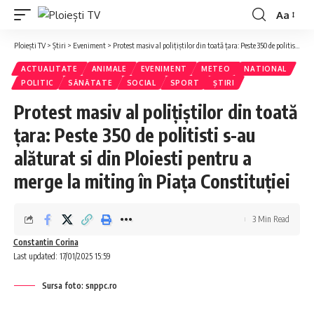
Aa
Ploiești TV
>
Știri
>
Eveniment
>
Protest masiv al polițiștilor din toată țara: Peste 350 de politisti s-au alăturat si din Ploiesti pentru a merge la miting în Piața Constituției
ACTUALITATE
ANIMALE
EVENIMENT
METEO
NATIONAL
POLITIC
SĂNĂTATE
SOCIAL
SPORT
ȘTIRI
Protest masiv al polițiștilor din toată
țara: Peste 350 de politisti s-au
alăturat si din Ploiesti pentru a
merge la miting în Piața Constituției
3 Min Read
Constantin Corina
Last updated: 17/01/2025 15:59
Sursa foto: snppc.ro