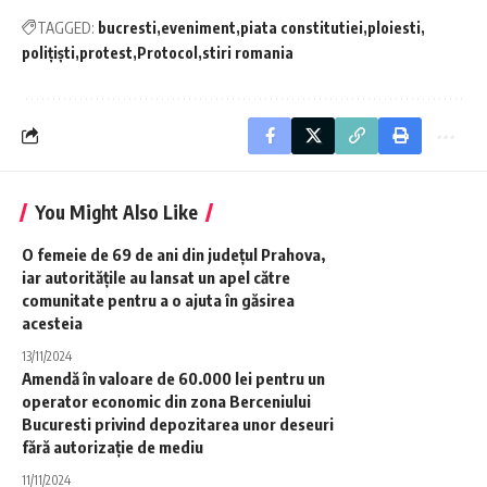
TAGGED:
bucresti
eveniment
piata constitutiei
ploiesti
polițiști
protest
Protocol
stiri romania
You Might Also Like
O femeie de 69 de ani din județul Prahova,
iar autoritățile au lansat un apel către
comunitate pentru a o ajuta în găsirea
acesteia
13/11/2024
Amendă în valoare de 60.000 lei pentru un
operator economic din zona Berceniului
Bucuresti privind depozitarea unor deseuri
fără autorizație de mediu
11/11/2024