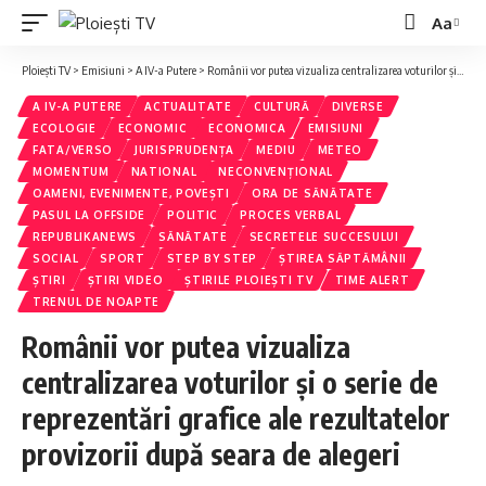
Aa
Font
Resizer
Ploiești TV
>
Emisiuni
>
A IV-a Putere
>
Românii vor putea vizualiza centralizarea voturilor și o serie de reprezentări grafice ale rezultatelor provizorii după seara de alegeri
A IV-A PUTERE
ACTUALITATE
CULTURĂ
DIVERSE
ECOLOGIE
ECONOMIC
ECONOMICA
EMISIUNI
FATA/VERSO
JURISPRUDENȚA
MEDIU
METEO
MOMENTUM
NATIONAL
NECONVENȚIONAL
OAMENI, EVENIMENTE, POVEȘTI
ORA DE SĂNĂTATE
PASUL LA OFFSIDE
POLITIC
PROCES VERBAL
REPUBLIKANEWS
SĂNĂTATE
SECRETELE SUCCESULUI
SOCIAL
SPORT
STEP BY STEP
ȘTIREA SĂPTĂMÂNII
ȘTIRI
ȘTIRI VIDEO
ȘTIRILE PLOIEȘTI TV
TIME ALERT
TRENUL DE NOAPTE
Românii vor putea vizualiza
centralizarea voturilor și o serie de
reprezentări grafice ale rezultatelor
provizorii după seara de alegeri