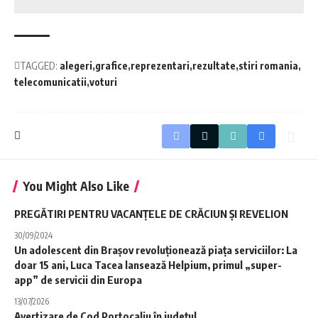
TAGGED:
alegeri
grafice
reprezentari
rezultate
stiri romania
telecomunicatii
voturi
You Might Also Like
PREGĂTIRI PENTRU VACANȚELE DE CRĂCIUN ȘI REVELION
30/09/2024
Un adolescent din Brașov revoluționează piața serviciilor: La
doar 15 ani, Luca Tacea lansează Helpium, primul „super-
app” de servicii din Europa
13/07/2026
Avertizare de Cod Portocaliu în județul