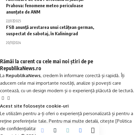
Prahova: fenomene meteo periculoase
anunțate de ANM
22/07/2025
FSB anunță arestarea unui cetățean german,
suspectat de sabotaj, în Kaliningrad
20/11/2024
Rămâi la curent cu cele mai noi știri de pe
RepublikaNews.ro
La
RepublikaNews
, credem în informare corectă și rapidă. Îți
aducem cele mai importante noutăți, analize și povești care
contează, cu un design modern și o experiență plăcută de lectură.
Acest site folosește cookie-uri
Le utilizăm pentru a-ți oferi o experiență personalizată și pentru a
reține preferințele tale. Pentru mai multe detalii, citește
[Politica
de confidențialitate]
.