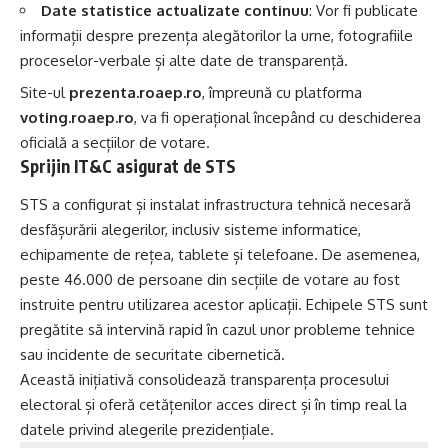
Date statistice actualizate continuu
: Vor fi publicate
informații despre prezența alegătorilor la urne, fotografiile
proceselor-verbale și alte date de transparență.
Site-ul
prezenta.roaep.ro
, împreună cu platforma
voting.roaep.ro
, va fi operațional începând cu deschiderea
oficială a secțiilor de votare.
Sprijin IT&C asigurat de STS
STS a configurat și instalat infrastructura tehnică necesară
desfășurării alegerilor, inclusiv sisteme informatice,
echipamente de rețea, tablete și telefoane. De asemenea,
peste 46.000 de persoane din secțiile de votare au fost
instruite pentru utilizarea acestor aplicații. Echipele STS sunt
pregătite să intervină rapid în cazul unor probleme tehnice
sau incidente de securitate cibernetică.
Această inițiativă consolidează transparența procesului
electoral și oferă cetățenilor acces direct și în timp real la
datele privind alegerile prezidențiale.