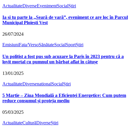
Actualitate
Diverse
Eveniment
Social
Știri
Ia si tu parte la ,,Seară de vară”, eveniment ce are loc în Parcul
Municipal Ploiesti Vest
26/07/2024
Emisiuni
Fata/Verso
Sănătate
Social
Sport
Știri
Un polițist a fost pus sub acuzare la Paris în 2023 pentru că a
lovit mortal cu pumnul un bărbat aflat în cătușe
13/01/2025
Actualitate
Diverse
national
Social
Știri
5 Martie – Ziua Mondială a Eficienței Energetice: Cum putem
reduce consumul și proteja mediu
05/03/2025
Actualitate
Cultură
Diverse
Știri