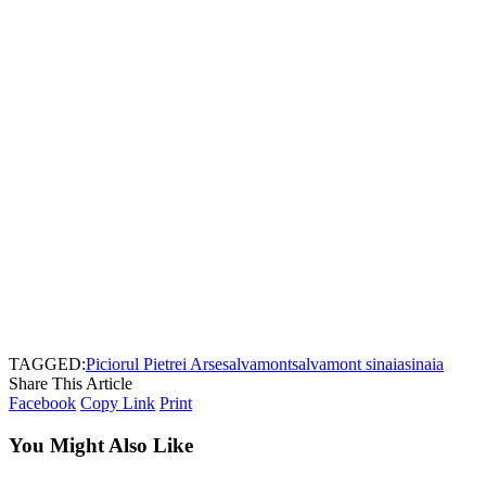
TAGGED:
Piciorul Pietrei Arse
salvamont
salvamont sinaia
sinaia
Share This Article
Facebook
Copy Link
Print
You Might Also Like