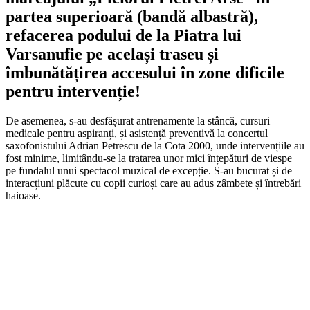
partea superioară (bandă albastră),
refacerea podului de la Piatra lui
Varsanufie pe același traseu și
îmbunătățirea accesului în zone dificile
pentru intervenție!
De asemenea, s-au desfășurat antrenamente la stâncă, cursuri
medicale pentru aspiranți, și asistență preventivă la concertul
saxofonistului Adrian Petrescu de la Cota 2000, unde intervențiile au
fost minime, limitându-se la tratarea unor mici înțepături de viespe
pe fundalul unui spectacol muzical de excepție. S-au bucurat și de
interacțiuni plăcute cu copii curioși care au adus zâmbete și întrebări
haioase.