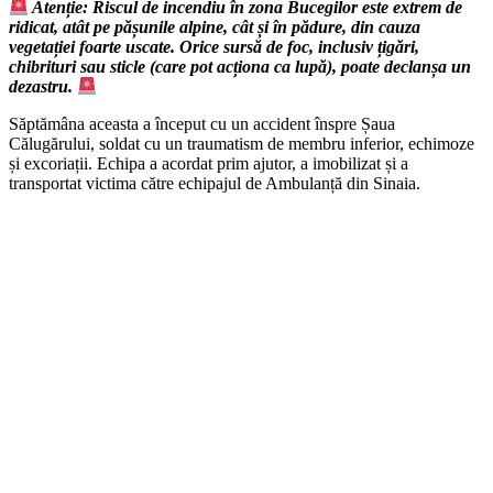
Atenție: Riscul de incendiu în zona Bucegilor este extrem de
ridicat, atât pe pășunile alpine, cât și în pădure, din cauza
vegetației foarte uscate. Orice sursă de foc, inclusiv țigări,
chibrituri sau sticle (care pot acționa ca lupă), poate declanșa un
dezastru.
Săptămâna aceasta a început cu un accident înspre Șaua
Călugărului, soldat cu un traumatism de membru inferior, echimoze
și excoriații. Echipa a acordat prim ajutor, a imobilizat și a
transportat victima către echipajul de Ambulanță din Sinaia.