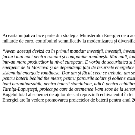
Această inițiativă face parte din strategia Ministerului Energiei de a a
miliarde de euro, contribuind semnificativ la modernizarea și diversifi
“Avem aceeași deviză ca în primul mandat: investiții, investiții, invest
facturi mai mici pentru români și companiile românești. Mai mult, to
într-un mare producător la nivel european. E vorba de securitatea și 
energetic de la Moscova și de dependența față de resursele energetice 
sistemului energetic românesc. Dar am și făcut ceea ce trebuie: am se
pentru baterii behind the meter, pentru parcurile solare și eoliene 
bani nerambursabili, pentru baterii standalone, adică pentru echilibr
Tarnița-Lapuștești, proiect pe care de asemenea l-am scos de la sertar
Bugetul total al schemei de ajutor de stat reprezintă echivalentul în 
Energiei are în vedere promovarea proiectelor de baterii pentru anul 2