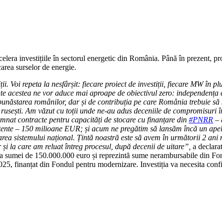
ccelera investițiile în sectorul energetic din România. Până în prezent, p
carea surselor de energie.
iții. Voi repeta la nesfârșit: fiecare proiect de investiții, fiecare MW î
ate acestea ne vor aduce mai aproape de obiectivul zero: independența e
bunăstarea românilor, dar și de contribuția pe care România trebuie să
rusești. Am văzut cu toții unde ne-au adus deceniile de compromisuri în
mnat contracte pentru capacități de stocare cu finanțare din
#PNRR
– 
existente – 150 milioane EUR; și acum ne pregătim să lansăm încă un ap
area sistemului național. Țintă noastră este să avem în următorii 2 ani 
 și la care am reluat întreg procesul, după decenii de uitare”,
a declarat
lei a sumei de 150.000.000 euro și reprezintă sume nerambursabile din F
025, finanțat din Fondul pentru modernizare. Investiția va necesita conf