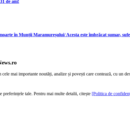
31 de ani!
 moarte în Munții Maramureșului/ Acesta este îmbrăcat sumar, suferă
News.ro
m cele mai importante noutăți, analize și povești care contează, cu un de
e preferințele tale. Pentru mai multe detalii, citește
[Politica de confidenț