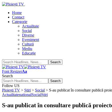
Home
Contact
Categorie
Actualitate
Social
Diverse
Eveniment
Cultură
Mediu
Educație
Font Resizer
Aa
Search
Follow US
Ploiești TV
>
Știri
>
Social
>
S-au publicat în consultare publică proie
Actualitate
national
Social
Știri
S-au publicat în consultare publică proiect