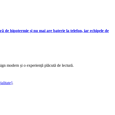
 de hipotermie și nu mai are baterie la telefon, iar echipele de
sign modern și o experiență plăcută de lectură.
ialitate]
.