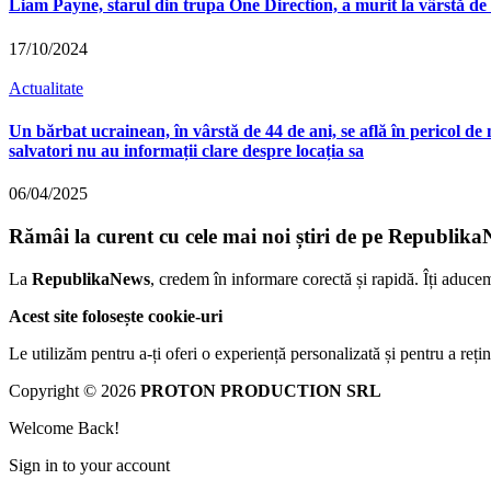
Liam Payne, starul din trupa One Direction, a murit la vârstă de 
17/10/2024
Actualitate
Un bărbat ucrainean, în vârstă de 44 de ani, se află în pericol de
salvatori nu au informații clare despre locația sa
06/04/2025
Rămâi la curent cu cele mai noi știri de pe Republika
La
RepublikaNews
, credem în informare corectă și rapidă. Îți aduce
Acest site folosește cookie-uri
Le utilizăm pentru a-ți oferi o experiență personalizată și pentru a rețin
Copyright © 2026
PROTON PRODUCTION SRL
Welcome Back!
Sign in to your account