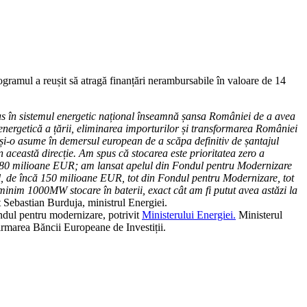
rogramul a reușit să atragă finanțări nerambursabile în valoare de 14
n plus în sistemul energetic național înseamnă șansa României de a avea
nergetică a țării, eliminarea importurilor și transformarea României
 și-o asume în demersul european de a scăpa definitiv de șantajul
 această direcție. Am spus că stocarea este prioritatea zero a
80 milioane EUR; am lansat apelul din Fondul pentru Modernizare
el, de încă 150 milioane EUR, tot din Fondul pentru Modernizare, tot
minim 1000MW stocare în baterii, exact cât am fi putut avea astăzi la
 Sebastian Burduja, ministrul Energiei.
ondul pentru modernizare, potrivit
Ministerului Energiei.
Ministerul
irmarea Băncii Europeane de Investiții.