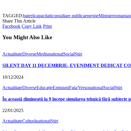
TAGGED:
baterii
capacitati
consultare publica
energie
Minister
romania
s
Share This Article
Facebook
Copy Link
Print
You Might Also Like
Actualitate
Diverse
Mediu
national
Social
Știri
SILENT DAY 11 DECEMBRIE- EVENIMENT DEDICAT COP
10/12/2024
Actualitate
Diverse
Educație
Emisiuni
Fata/Verso
national
Social
Știri
În această dimineață la 9 începe simularea tehnică fără subiecte 
22/01/2025
Actualitate
Cultură
national
Știri