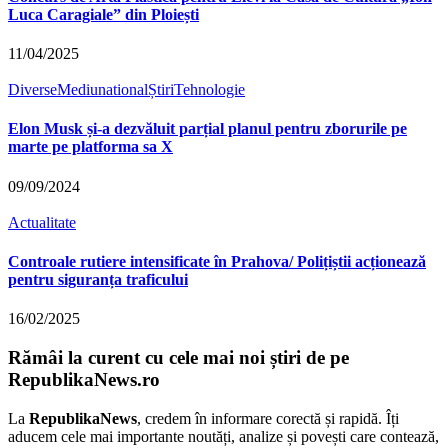
Luca Caragiale” din Ploiești
11/04/2025
Diverse
Mediu
national
Știri
Tehnologie
Elon Musk și-a dezvăluit parțial planul pentru zborurile pe
marte pe platforma sa X
09/09/2024
Actualitate
Controale rutiere intensificate în Prahova/ Polițiștii acționează
pentru siguranța traficului
16/02/2025
Rămâi la curent cu cele mai noi știri de pe
RepublikaNews.ro
La
RepublikaNews
, credem în informare corectă și rapidă. Îți
aducem cele mai importante noutăți, analize și povești care contează,