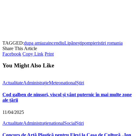
TAGGED:
dupa amiaza
incendiu
Lipănești
pompieri
stiri romania
Share This Article
Facebook
Copy Link
Print
You Might Also Like
Actualitate
Administrație
Meteo
national
Știri
Cod galben de ninsori, viscol și vânt puternic în mai multe zone
ale țării
11/04/2025
Actualitate
Administrație
national
Social
Știri
Concurs de Artă Plastică pentru Elevi la Casa de Cultură „Ion