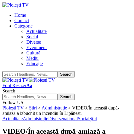
Home
Contact
Categorie
Actualitate
Social
Diverse
Eveniment
Cultură
Mediu
Educație
Font Resizer
Aa
Search
Follow US
Ploiești TV
>
Știri
>
Administrație
>
VIDEO/În această după-
amiază a izbucnit un incendiu în Lipănesti
Actualitate
Administrație
Diverse
national
Social
Știri
VIDEO/În această după-amiază a