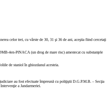
rea celor trei, cu vârste de 30, 31 şi 36 de ani, aceştia fiind cercetaţi
de MDMB-4en-PlNACA (un drog de mare risc) amestecat cu substanţele
liile de staniol în ghiozdanul acesteia.
judiciare au fost efectuate împreună cu poliţiştii D.G.P.M.B. – Secţia
 Intervenţie a Jandarmeriei.