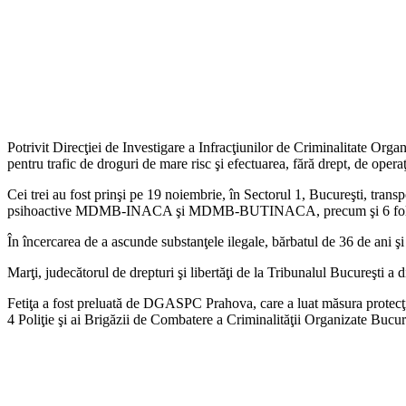
Potrivit Direcţiei de Investigare a Infracţiunilor de Criminalitate Organ
pentru trafic de droguri de mare risc şi efectuarea, fără drept, de oper
Cei trei au fost prinşi pe 19 noiembrie, în Sectorul 1, Bucureşti, 
psihoactive MDMB-INACA şi MDMB-BUTINACA, precum şi 6 folii de st
În încercarea de a ascunde substanţele ilegale, bărbatul de 36 de ani şi
Marţi, judecătorul de drepturi şi libertăţi de la Tribunalul Bucureşti a 
Fetiţa a fost preluată de DGASPC Prahova, care a luat măsura protecţiei
4 Poliţie şi ai Brigăzii de Combatere a Criminalităţii Organizate Bucur