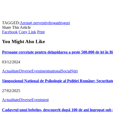
TAGGED:
Arestați preventiv
drogat
droguri
Share This Article
Facebook
Copy Link
Print
You Might Also Like
Persoane cercetate pentru delapidarea a peste 500.000 de lei în B
03/12/2024
Actualitate
Diverse
Eveniment
national
Social
Știri
Simpozionul Național de Psihologie al Poliției Române: Securitat
27/02/2025
Actualitate
Diverse
Eveniment
Cadavrul unui bebeluș, descoperit după 100 de ani îngropat su