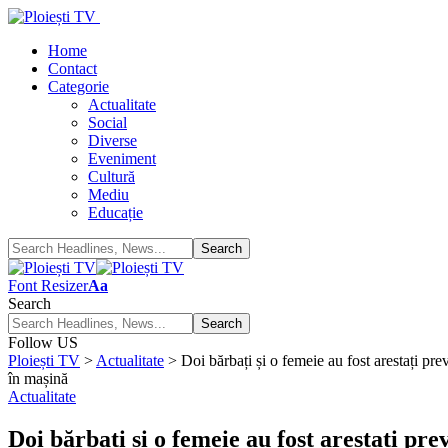
Home
Contact
Categorie
Actualitate
Social
Diverse
Eveniment
Cultură
Mediu
Educație
Font Resizer
Aa
Search
Follow US
Ploiești TV
>
Actualitate
>
Doi bărbați și o femeie au fost arestați prev
în mașină
Actualitate
Doi bărbați și o femeie au fost arestați pre