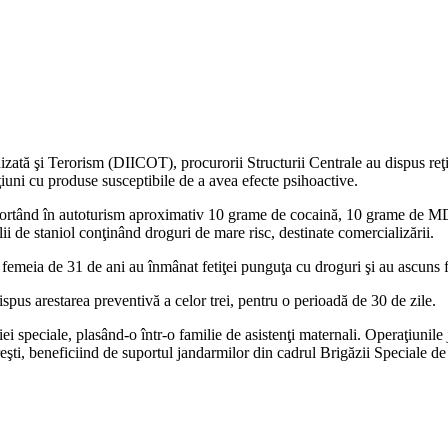
izată şi Terorism (DIICOT), procurorii Structurii Centrale au dispus reţine
aţiuni cu produse susceptibile de a avea efecte psihoactive.
transportând în autoturism aproximativ 10 grame de cocaină, 10 grame 
aniol conţinând droguri de mare risc, destinate comercializării.
 femeia de 31 de ani au înmânat fetiţei punguţa cu droguri şi au ascuns fo
dispus arestarea preventivă a celor trei, pentru o perioadă de 30 de zile.
 speciale, plasând-o într-o familie de asistenţi maternali. Operaţiunile 
eşti, beneficiind de suportul jandarmilor din cadrul Brigăzii Speciale de