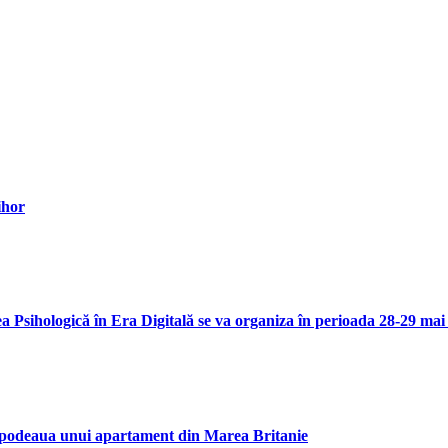
ihor
ea Psihologică în Era Digitală se va organiza în perioada 28-29 mai
b podeaua unui apartament din Marea Britanie