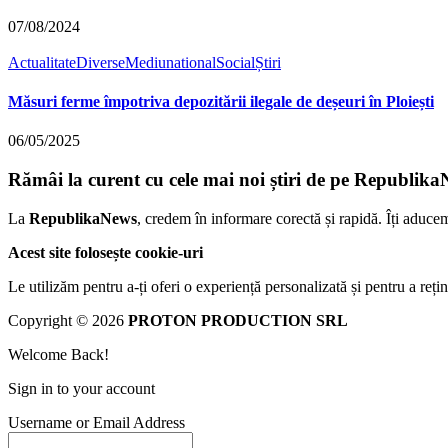
07/08/2024
Actualitate
Diverse
Mediu
national
Social
Știri
Măsuri ferme împotriva depozitării ilegale de deșeuri în Ploiești
06/05/2025
Rămâi la curent cu cele mai noi știri de pe Republika
La
RepublikaNews
, credem în informare corectă și rapidă. Îți aduce
Acest site folosește cookie-uri
Le utilizăm pentru a-ți oferi o experiență personalizată și pentru a rețin
Copyright © 2026
PROTON PRODUCTION SRL
Welcome Back!
Sign in to your account
Username or Email Address