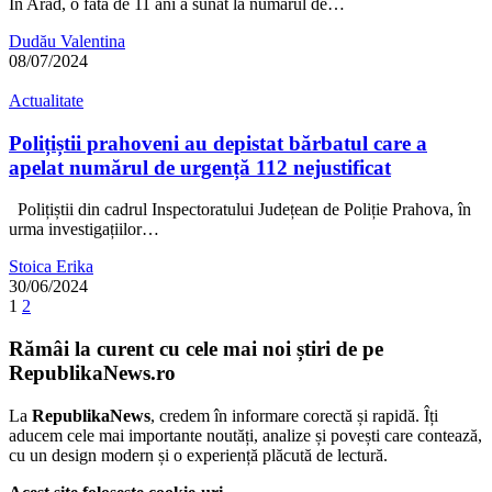
În Arad, o fată de 11 ani a sunat la numărul de…
Dudău Valentina
08/07/2024
Actualitate
Polițiștii prahoveni au depistat bărbatul care a
apelat numărul de urgență 112 nejustificat
Polițiștii din cadrul Inspectoratului Județean de Poliție Prahova, în
urma investigațiilor…
Stoica Erika
30/06/2024
1
2
Rămâi la curent cu cele mai noi știri de pe
RepublikaNews.ro
La
RepublikaNews
, credem în informare corectă și rapidă. Îți
aducem cele mai importante noutăți, analize și povești care contează,
cu un design modern și o experiență plăcută de lectură.