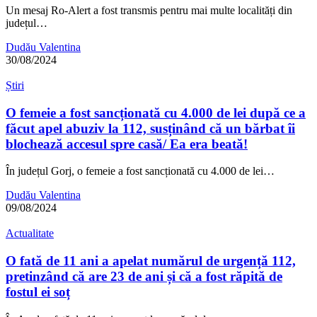
Un mesaj Ro-Alert a fost transmis pentru mai multe localități din
județul…
Dudău Valentina
30/08/2024
Știri
O femeie a fost sancționată cu 4.000 de lei după ce a
făcut apel abuziv la 112, susținând că un bărbat îi
blochează accesul spre casă/ Ea era beată!
În județul Gorj, o femeie a fost sancționată cu 4.000 de lei…
Dudău Valentina
09/08/2024
Actualitate
O fată de 11 ani a apelat numărul de urgență 112,
pretinzând că are 23 de ani și că a fost răpită de
fostul ei soț