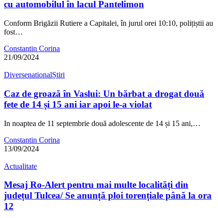
cu automobilul în lacul Pantelimon
Conform Brigăzii Rutiere a Capitalei, în jurul orei 10:10, polițiștii au
fost…
Constantin Corina
21/09/2024
Diverse
national
Știri
Caz de groază în Vaslui: Un bărbat a drogat două
fete de 14 și 15 ani iar apoi le-a violat
In noaptea de 11 septembrie două adolescente de 14 și 15 ani,…
Constantin Corina
13/09/2024
Actualitate
Mesaj Ro-Alert pentru mai multe localități din
județul Tulcea/ Se anunță ploi torențiale până la ora
12