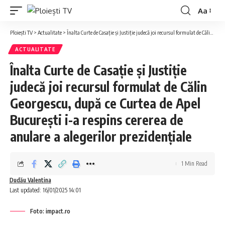
Aa
Font
Resizer
Ploiești TV
>
Actualitate
>
Înalta Curte de Casație și Justiție judecă joi recursul formulat de Călin Georgescu, după ce Curtea de Apel București i-a respins cererea de anulare a alegerilor prezidențiale
ACTUALITATE
Înalta Curte de Casație și Justiție
judecă joi recursul formulat de Călin
Georgescu, după ce Curtea de Apel
București i-a respins cererea de
anulare a alegerilor prezidențiale
1 Min Read
Dudău Valentina
Last updated: 16/01/2025 14:01
Foto: impact.ro