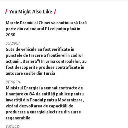
You Might Also Like
Marele Premiu al Chinei va continua să facă
parte din calendarul F1 cel puțin până în
2030
06/12/2024
Sute de vehicule au fost verificate în
punctele de trecere a frontierei în cadrul
acțiunii „Bariera”/ În urma controalelor, au
fost descoperite produse contrafăcute în
autocare sosite din Turcia
28/09/2024
Ministrul Energiei a semnat contracte de
finanțare cu 84 de entități publice pentru
investiții din Fondul pentru Modernizare,
vizând dezvoltarea de capacități de
producere a energiei electrice din surse
regenerabile
31/01/2025