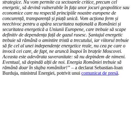
strategice. Nu vom permite ca sectoarele critice, precum cel
energetic, să devină vulnerabile în fața unor jocuri geopolitice sau
economice care nu respectă principiile noastre europene de
concurență, transparență și piață unică. Vom acționa ferm și
neechivoc pentru a apăra securitatea națională a României și
securitatea energetică a Uniunii Europene, care trebuie să scape
definitiv de dependența față de gazul rusesc. Șantajul energetic
trebuie să rămână o amintire tristă a trecutului, iar viitorul trebuie
să fie cel al unei independențe energetice reale, nu cea pe care o
invocă cei care, de fapt, ne aruncă înapoi în brațele Moscovei.
Aceasta este adevărata suveranitate: să nu depindem de nimeni.
Eventual, să depindă alții de noi. Energia României trebuie să
rămână doar în slujba românilor!”
– a declarat Sebastian-Ioan
Burduja, ministrul Energiei, potrivit unui
comunicat de presă
.