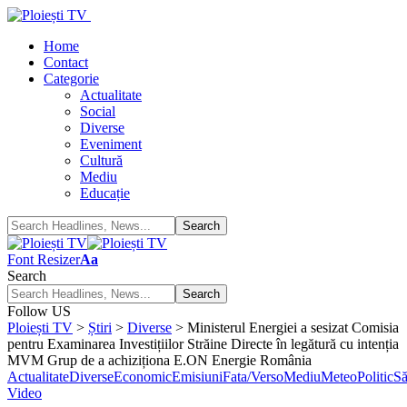
Home
Contact
Categorie
Actualitate
Social
Diverse
Eveniment
Cultură
Mediu
Educație
Font Resizer
Aa
Search
Follow US
Ploiești TV
>
Știri
>
Diverse
>
Ministerul Energiei a sesizat Comisia
pentru Examinarea Investițiilor Străine Directe în legătură cu intenția
MVM Grup de a achiziționa E.ON Energie România
Actualitate
Diverse
Economic
Emisiuni
Fata/Verso
Mediu
Meteo
Politic
Să
Video