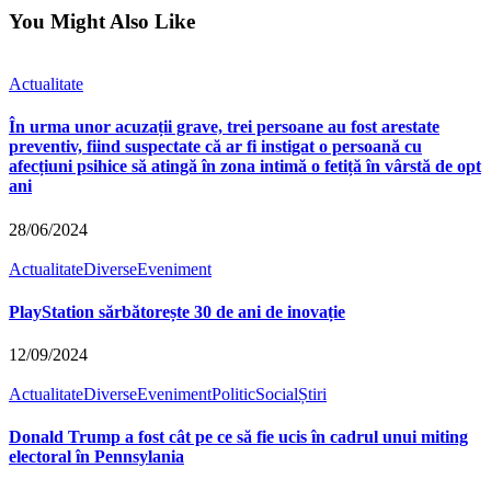
You Might Also Like
Actualitate
În urma unor acuzații grave, trei persoane au fost arestate
preventiv, fiind suspectate că ar fi instigat o persoană cu
afecțiuni psihice să atingă în zona intimă o fetiță în vârstă de opt
ani
28/06/2024
Actualitate
Diverse
Eveniment
PlayStation sărbătorește 30 de ani de inovație
12/09/2024
Actualitate
Diverse
Eveniment
Politic
Social
Știri
Donald Trump a fost cât pe ce să fie ucis în cadrul unui miting
electoral în Pennsylania