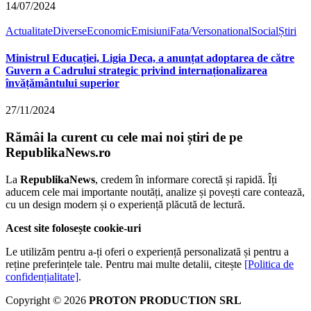
14/07/2024
Actualitate
Diverse
Economic
Emisiuni
Fata/Verso
national
Social
Știri
Ministrul Educației, Ligia Deca, a anunțat adoptarea de către
Guvern a Cadrului strategic privind internaționalizarea
învățământului superior
27/11/2024
Rămâi la curent cu cele mai noi știri de pe
RepublikaNews.ro
La
RepublikaNews
, credem în informare corectă și rapidă. Îți
aducem cele mai importante noutăți, analize și povești care contează,
cu un design modern și o experiență plăcută de lectură.
Acest site folosește cookie-uri
Le utilizăm pentru a-ți oferi o experiență personalizată și pentru a
reține preferințele tale. Pentru mai multe detalii, citește
[Politica de
confidențialitate]
.
Copyright © 2026
PROTON PRODUCTION SRL