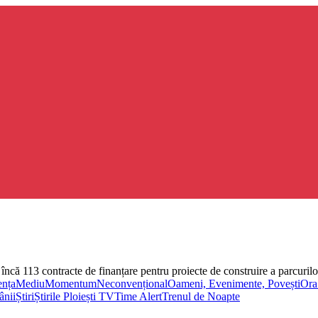
ncă 113 contracte de finanțare pentru proiecte de construire a parcurilor s
ența
Mediu
Momentum
Neconvențional
Oameni, Evenimente, Povești
Ora
ânii
Știri
Știrile Ploiești TV
Time Alert
Trenul de Noapte