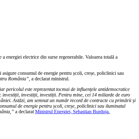
 a energiei electrice din surse regenerabile. Valoarea totală a
și asigure consumul de energie pentru școli, creșe, policlinici sau
pentru România”,
a declarat ministrul.
ar pericolul este reprezentat tocmai de influențele antidemocratice
nvestiții, investiții, investiții. Pentru mine, cei 14 miliarde de euro
mâniei. Astăzi, am semnat un număr record de contracte cu primării și
 consumul de energie pentru școli, creșe, policlinici sau iluminatul
omânia,”
a declarat
Ministrul Energiei, Sebastian Burduja.