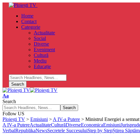
Home
Contact
Categorie
Actualitate
Social
Diverse
Eveniment
Cultură
Mediu
Educație
Font
Aa
Resizer
Search
Follow US
Ploiești TV
>
Emisiuni
>
A IV-a Putere
>
Ministrul Energiei a semnat î
A IV-a Putere
Actualitate
Cultură
Diverse
Economica
Emisiuni
Jurisprud
Verbal
RepublikaNews
Secretele Succesului
Step by Step
Știrea Săptăm