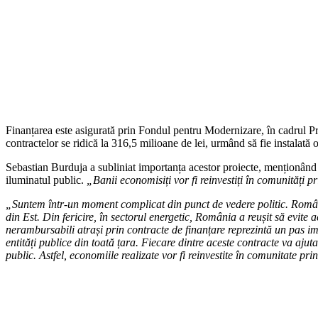
Finanțarea este asigurată prin Fondul pentru Modernizare, în cadrul Prog
contractelor se ridică la 316,5 milioane de lei, urmând să fie instalat
Sebastian Burduja a subliniat importanța acestor proiecte, menționând că
iluminatul public.
„Banii economisiți vor fi reinvestiți în comunități p
„Suntem într-un moment complicat din punct de vedere politic. România
din Est. Din fericire, în sectorul energetic, România a reușit să evite ac
nerambursabili atrași prin contracte de finanțare reprezintă un pas i
entități publice din toată țara. Fiecare dintre aceste contracte va ajuta
public. Astfel, economiile realizate vor fi reinvestite în comunitate p