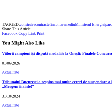
TAGGED:
construire
contracte
finabntare
mediu
Ministerul Energiei
parc
Share This Article
Facebook
Copy Link
Print
You Might Also Like
Viitorii campioni își dispută medaliile la Onești: Finalele Concu
01/06/2026
Actualitate
Tribunalul București a respins mai multe cereri de suspendare a 
„Mergem înainte!”
31/10/2024
Actualitate