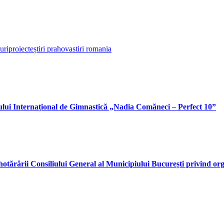
uri
proiecte
știri prahova
stiri romania
rsului Internațional de Gimnastică „Nadia Comăneci – Perfect 10”
hotărârii Consiliului General al Municipiului București privind or