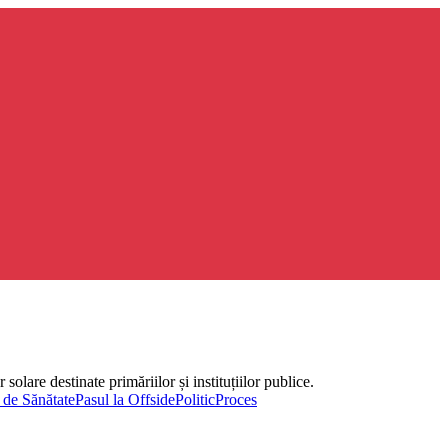
olare destinate primăriilor și instituțiilor publice.
 de Sănătate
Pasul la Offside
Politic
Proces