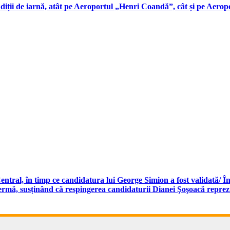
iții de iarnă, atât pe Aeroportul „Henri Coandă”, cât și pe Aeropo
ntral, în timp ce candidatura lui George Simion a fost validată/ În
fermă, susținând că respingerea candidaturii Dianei Şoşoacă reprez