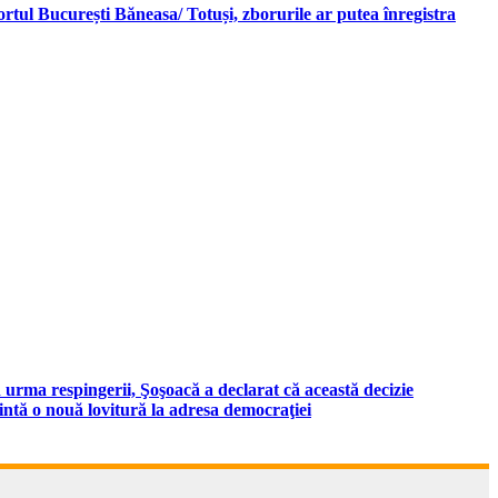
rtul București Băneasa/ Totuși, zborurile ar putea înregistra
 urma respingerii, Şoşoacă a declarat că această decizie
intă o nouă lovitură la adresa democraţiei