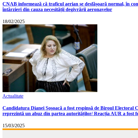
CNAB informează că traficul aerian se desfășoară normal, în cond
întârzieri din cauza necesității degivrării aeronavelor
18/02/2025
Actualitate
Candidatura Dianei Şoşoacă a fost respinsă de Biroul Electoral Ce
reprezintă un abuz din partea autorităților/ Reacția AUR a fost 
15/03/2025