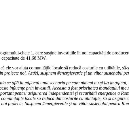
ramului-cheie 1, care susține investițiile în noi capacități de producere
ă o capacitate de 41,68 MW.
 ele vor ajuta comunitățile locale să reducă costurile cu utilitățile, să-
rin proiecte noi. Astfel, susținem #energieverde și un viitor sustenabil 
 se află în mijlocul unui scenariu pe care nimeni nu și l-a imaginat, i
este influențe prin investiții. Aceasta a fost prioritatea mandatului meu: i
mportant pentru asigurarea independenței și securității energetice a Ro
 comunitățile locale să reducă din costurile cu utilitățile, să-și asigure
rin noi proiecte. Susținem #energieverde și un viitor sustenabil pentru R