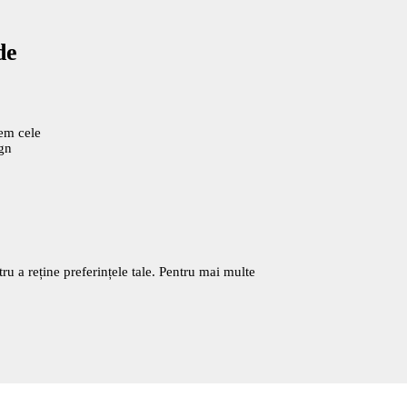
de
cem cele
ign
tru a reține preferințele tale. Pentru mai multe