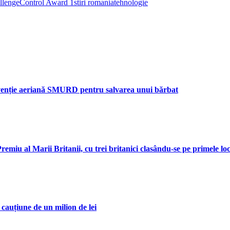
llenge
Control Award 1
stiri romania
tehnologie
rvenție aeriană SMURD pentru salvarea unui bărbat
remiu al Marii Britanii, cu trei britanici clasându-se pe primele lo
 cauțiune de un milion de lei