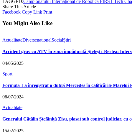
TAGGED:
Campionatului Internațional de Robotică FIRST Tech Cha
Share This Article
Facebook
Copy Link
Print
You Might Also Like
Actualitate
Diverse
national
Social
Știri
Accident grav cu ATV în zona împădurită Ștefești–Bertea: Inte
04/05/2025
Sport
Formula 1 a înregistrat o dublă Mercedes în calificările Marelui P
06/07/2024
Actualitate
Generalul Cătălin Ștefăniță Zisu, plasat sub control judiciar, cu o
15/02/2025