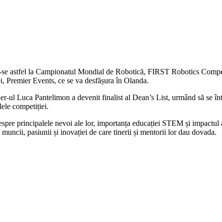
u-se astfel la Campionatul Mondial de Robotică, FIRST Robotics Compet
ei, Premier Events, ce se va desfășura în Olanda.
der-ul Luca Pantelimon a devenit finalist al Dean’s List, urmând să se 
ele competiției.
despre principalele nevoi ale lor, importanța educației STEM și impactul ac
uncii, pasiunii și inovației de care tinerii și mentorii lor dau dovada.