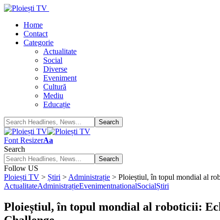
Home
Contact
Categorie
Actualitate
Social
Diverse
Eveniment
Cultură
Mediu
Educație
Font Resizer
Aa
Search
Follow US
Ploiești TV
>
Știri
>
Administrație
>
Ploieștiul, în topul mondial al r
Actualitate
Administrație
Eveniment
national
Social
Știri
Ploieștiul, în topul mondial al roboticii:
Challenge