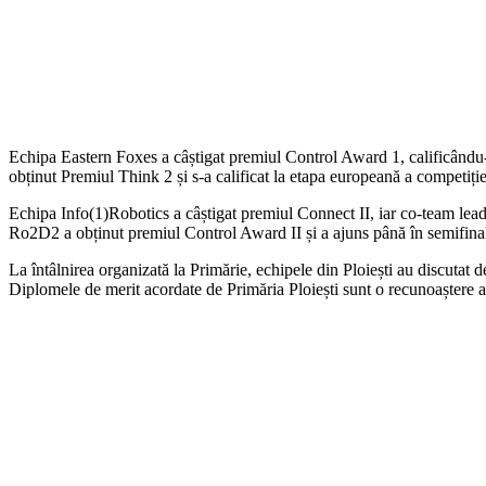
Echipa Eastern Foxes a câștigat premiul Control Award 1, calificând
obținut Premiul Think 2 și s-a calificat la etapa europeană a competiți
Echipa Info(1)Robotics a câștigat premiul Connect II, iar co-team lea
Ro2D2 a obținut premiul Control Award II și a ajuns până în semifinal
La întâlnirea organizată la Primărie, echipele din Ploiești au discutat 
Diplomele de merit acordate de Primăria Ploiești sunt o recunoaștere a m