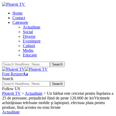
Home
Contact
Categorie
Actualitate
Social
Diverse
Eveniment
Cultură
Mediu
Educație
Font Resizer
Aa
Search
Follow US
Ploiești TV
>
Actualitate
>
Un bărbat este cercetat pentru înşelarea a
25 de persoane, prejudiciul fiind de peste 120.000 de lei/Victimele
achiziţionau telefoane mobile şi laptopuri, efectuau plata pentru
produse, însă acestea nu erau livrate
Actualitate