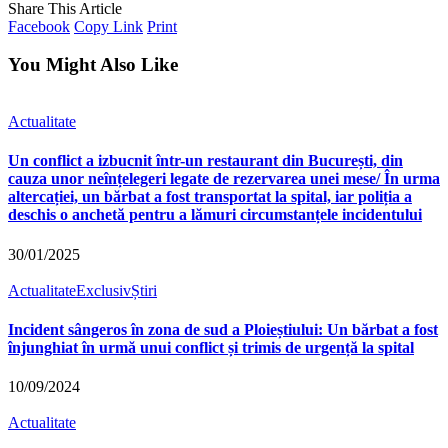
Share This Article
Facebook
Copy Link
Print
You Might Also Like
Actualitate
Un conflict a izbucnit într-un restaurant din București, din
cauza unor neînțelegeri legate de rezervarea unei mese/ În urma
altercației, un bărbat a fost transportat la spital, iar poliția a
deschis o anchetă pentru a lămuri circumstanțele incidentului
30/01/2025
Actualitate
Exclusiv
Știri
Incident sângeros în zona de sud a Ploieștiului: Un bărbat a fost
înjunghiat în urmă unui conflict și trimis de urgență la spital
10/09/2024
Actualitate