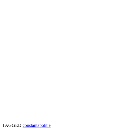
TAGGED:
constanta
politie