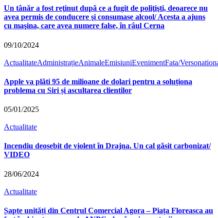
Un tânăr a fost reţinut după ce a fugit de poliţişti, deoarece nu
avea permis de conducere şi consumase alcool/ Acesta a ajuns
cu maşina, care avea numere false, în râul Cerna
09/10/2024
Actualitate
Administrație
Animale
Emisiuni
Eveniment
Fata/Verso
nation
Apple va plăti 95 de milioane de dolari pentru a soluționa
problema cu Siri și ascultarea clientilor
05/01/2025
Actualitate
Incendiu deosebit de violent în Drajna. Un cal găsit carbonizat/
VIDEO
28/06/2024
Actualitate
Șapte unități din Centrul Comercial Agora – Piața Floreasca au