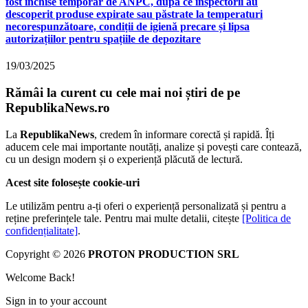
fost închise temporar de ANPC, după ce inspectorii au
descoperit produse expirate sau păstrate la temperaturi
necorespunzătoare, condiții de igienă precare și lipsa
autorizațiilor pentru spațiile de depozitare
19/03/2025
Rămâi la curent cu cele mai noi știri de pe
RepublikaNews.ro
La
RepublikaNews
, credem în informare corectă și rapidă. Îți
aducem cele mai importante noutăți, analize și povești care contează,
cu un design modern și o experiență plăcută de lectură.
Acest site folosește cookie-uri
Le utilizăm pentru a-ți oferi o experiență personalizată și pentru a
reține preferințele tale. Pentru mai multe detalii, citește
[Politica de
confidențialitate]
.
Copyright © 2026
PROTON PRODUCTION SRL
Welcome Back!
Sign in to your account