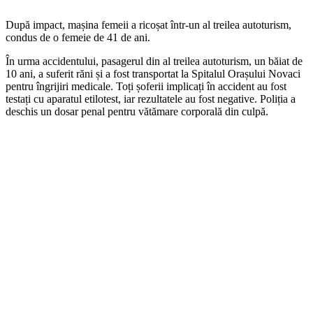
După impact, mașina femeii a ricoșat într-un al treilea autoturism,
condus de o femeie de 41 de ani.
În urma accidentului, pasagerul din al treilea autoturism, un băiat de
10 ani, a suferit răni și a fost transportat la Spitalul Orașului Novaci
pentru îngrijiri medicale. Toți șoferii implicați în accident au fost
testați cu aparatul etilotest, iar rezultatele au fost negative. Poliția a
deschis un dosar penal pentru vătămare corporală din culpă.