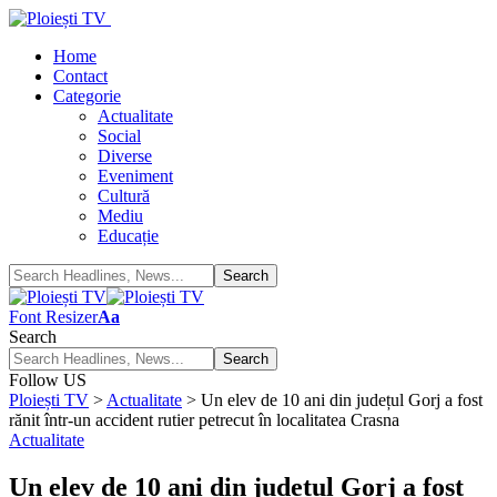
Home
Contact
Categorie
Actualitate
Social
Diverse
Eveniment
Cultură
Mediu
Educație
Font Resizer
Aa
Search
Follow US
Ploiești TV
>
Actualitate
>
Un elev de 10 ani din județul Gorj a fost
rănit într-un accident rutier petrecut în localitatea Crasna
Actualitate
Un elev de 10 ani din județul Gorj a fost