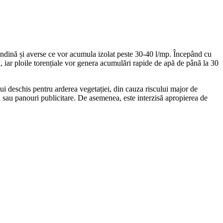
grindină și averse ce vor acumula izolat peste 30-40 l/mp. Începând cu
, iar ploile torențiale vor genera acumulări rapide de apă de până la 30
lui deschis pentru arderea vegetației, din cauza riscului major de
lpi sau panouri publicitare. De asemenea, este interzisă apropierea de