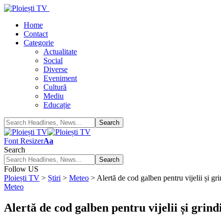
Home
Contact
Categorie
Actualitate
Social
Diverse
Eveniment
Cultură
Mediu
Educație
Font Resizer
Aa
Search
Follow US
Ploiești TV
>
Știri
>
Meteo
>
Alertă de cod galben pentru vijelii și gr
Meteo
Alertă de cod galben pentru vijelii și grin