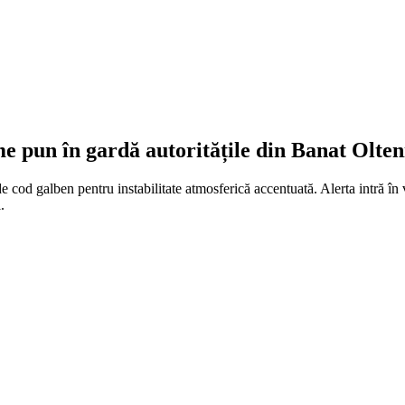
 pun în gardă autoritățile din Banat Olteni
d galben pentru instabilitate atmosferică accentuată. Alerta intră în vi
.