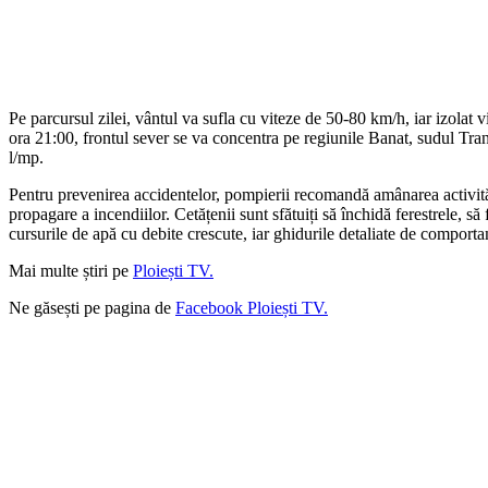
Pe parcursul zilei, vântul va sufla cu viteze de 50-80 km/h, iar izolat 
ora 21:00, frontul sever se va concentra pe regiunile Banat, sudul Tran
l/mp.
Pentru prevenirea accidentelor, pompierii recomandă amânarea activitățil
propagare a incendiilor. Cetățenii sunt sfătuiți să închidă ferestrele, s
cursurile de apă cu debite crescute, iar ghidurile detaliate de comportam
Mai multe știri pe
Ploiești TV.
Ne găsești pe pagina de
Facebook Ploiești TV.