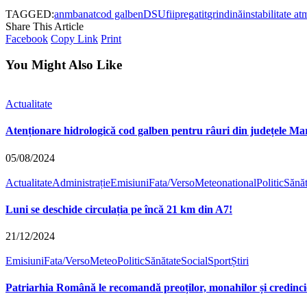
TAGGED:
anm
banat
cod galben
DSU
fiipregatit
grindină
instabilitate a
Share This Article
Facebook
Copy Link
Print
You Might Also Like
Actualitate
Atenționare hidrologică cod galben pentru râuri din județele M
05/08/2024
Actualitate
Administrație
Emisiuni
Fata/Verso
Meteo
national
Politic
Sănăt
Luni se deschide circulația pe încă 21 km din A7!
21/12/2024
Emisiuni
Fata/Verso
Meteo
Politic
Sănătate
Social
Sport
Știri
Patriarhia Română le recomandă preoților, monahilor și credincioși