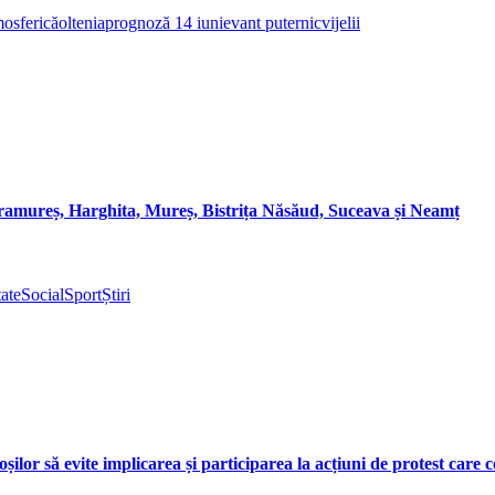
tmosferică
oltenia
prognoză 14 iunie
vant puternic
vijelii
aramureș, Harghita, Mureș, Bistrița Năsăud, Suceava și Neamț
ate
Social
Sport
Știri
lor să evite implicarea și participarea la acțiuni de protest care c