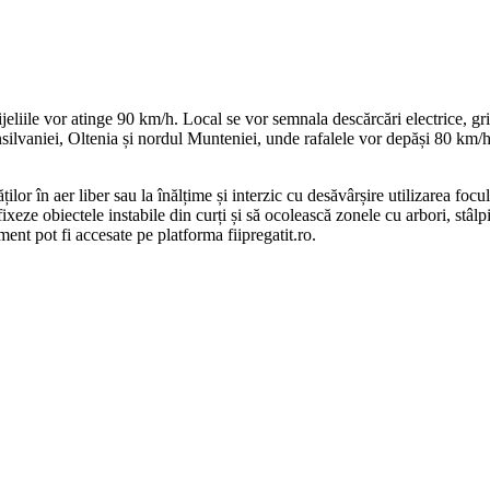
vijeliile vor atinge 90 km/h. Local se vor semnala descărcări electrice, 
silvaniei, Oltenia și nordul Munteniei, unde rafalele vor depăși 80 km/h
or în aer liber sau la înălțime și interzic cu desăvârșire utilizarea focu
ă fixeze obiectele instabile din curți și să ocolească zonele cu arbori, stâ
ent pot fi accesate pe platforma fiipregatit.ro.