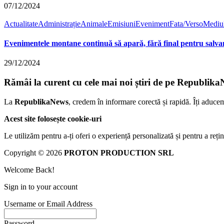
07/12/2024
Actualitate
Administrație
Animale
Emisiuni
Eveniment
Fata/Verso
Mediu
Evenimentele montane continuă să apară, fără final pentru salvam
29/12/2024
Rămâi la curent cu cele mai noi știri de pe Republika
La
RepublikaNews
, credem în informare corectă și rapidă. Îți aduce
Acest site folosește cookie-uri
Le utilizăm pentru a-ți oferi o experiență personalizată și pentru a rețin
Copyright © 2026
PROTON PRODUCTION SRL
Welcome Back!
Sign in to your account
Username or Email Address
Password