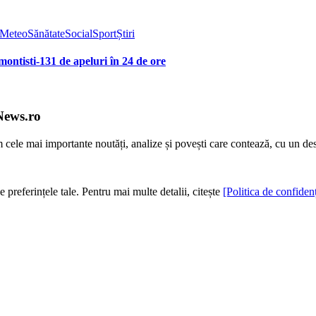
Meteo
Sănătate
Social
Sport
Știri
ontisti-131 de apeluri în 24 de ore
News.ro
m cele mai importante noutăți, analize și povești care contează, cu un de
e preferințele tale. Pentru mai multe detalii, citește
[Politica de confidenț